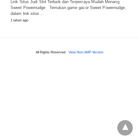
Link Situs Judi Slot Terbaik dan Terpercaya Mudah Menang
Sweet Powernudge Temukan game gacor Sweet Powernudge,
dalam link situs…
1 tahun ago
All Rights Reserved
View Non-AMP Version