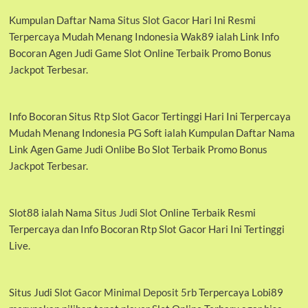
Kumpulan Daftar Nama
Situs Slot Gacor
Hari Ini Resmi
Terpercaya Mudah Menang Indonesia Wak89 ialah Link Info
Bocoran Agen Judi Game Slot Online Terbaik Promo Bonus
Jackpot Terbesar.
Info Bocoran Situs
Rtp Slot
Gacor Tertinggi Hari Ini Terpercaya
Mudah Menang Indonesia PG Soft ialah Kumpulan Daftar Nama
Link Agen Game Judi Onlibe Bo Slot Terbaik Promo Bonus
Jackpot Terbesar.
Slot88 ialah Nama
Situs Judi Slot
Online Terbaik Resmi
Terpercaya dan Info Bocoran Rtp Slot Gacor Hari Ini Tertinggi
Live.
Situs Judi
Slot Gacor Minimal Deposit 5rb
Terpercaya Lobi89