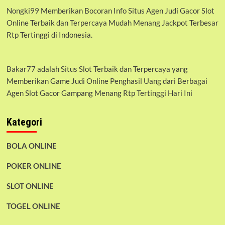
Nongki99
Memberikan Bocoran Info Situs Agen Judi Gacor Slot
Online Terbaik dan Terpercaya Mudah Menang Jackpot Terbesar
Rtp Tertinggi di Indonesia.
Bakar77
adalah Situs Slot Terbaik dan Terpercaya yang
Memberikan Game Judi Online Penghasil Uang dari Berbagai
Agen Slot Gacor Gampang Menang Rtp Tertinggi Hari Ini
Kategori
BOLA ONLINE
POKER ONLINE
SLOT ONLINE
TOGEL ONLINE