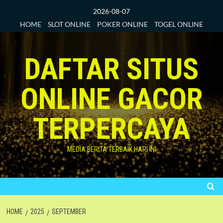
Skip
2026-08-07
to
HOME
SLOT ONLINE
POKER ONLINE
TOGEL ONLINE
content
DAFTAR SITUS
ONLINE GACOR
TERPERCAYA
MEDIA BERITA TERBAIK HARI INI
HOME
2025
SEPTEMBER