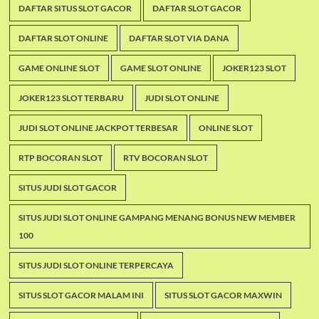
DAFTAR SITUS SLOT GACOR
DAFTAR SLOT GACOR
DAFTAR SLOT ONLINE
DAFTAR SLOT VIA DANA
GAME ONLINE SLOT
GAME SLOT ONLINE
JOKER123 SLOT
JOKER123 SLOT TERBARU
JUDI SLOT ONLINE
JUDI SLOT ONLINE JACKPOT TERBESAR
ONLINE SLOT
RTP BOCORAN SLOT
RTV BOCORAN SLOT
SITUS JUDI SLOT GACOR
SITUS JUDI SLOT ONLINE GAMPANG MENANG BONUS NEW MEMBER
100
SITUS JUDI SLOT ONLINE TERPERCAYA
SITUS SLOT GACOR MALAM INI
SITUS SLOT GACOR MAXWIN