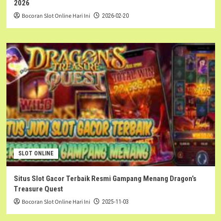
2026
Bocoran Slot Online Hari Ini
2026-02-20
SLOT ONLINE
Situs Slot Gacor Terbaik Resmi Gampang Menang Dragon’s
Treasure Quest
Bocoran Slot Online Hari Ini
2025-11-03