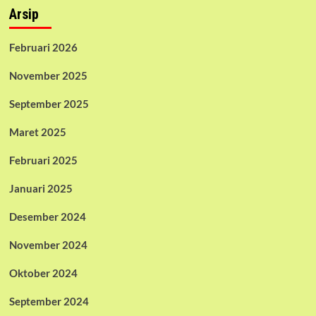
Arsip
Februari 2026
November 2025
September 2025
Maret 2025
Februari 2025
Januari 2025
Desember 2024
November 2024
Oktober 2024
September 2024