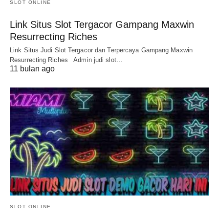
SLOT ONLINE
Link Situs Slot Tergacor Gampang Maxwin
Resurrecting Riches
Link Situs Judi Slot Tergacor dan Terpercaya Gampang Maxwin
Resurrecting Riches Admin judi slot…
11 bulan ago
SLOT ONLINE