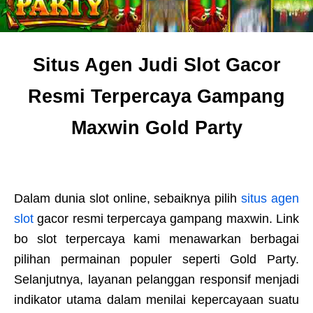
Situs Agen Judi Slot Gacor
Resmi Terpercaya Gampang
Maxwin Gold Party
Dalam dunia slot online, sebaiknya pilih
situs agen
slot
gacor resmi terpercaya gampang maxwin. Link
bo slot terpercaya kami menawarkan berbagai
pilihan permainan populer seperti Gold Party.
Selanjutnya, layanan pelanggan responsif menjadi
indikator utama dalam menilai kepercayaan suatu