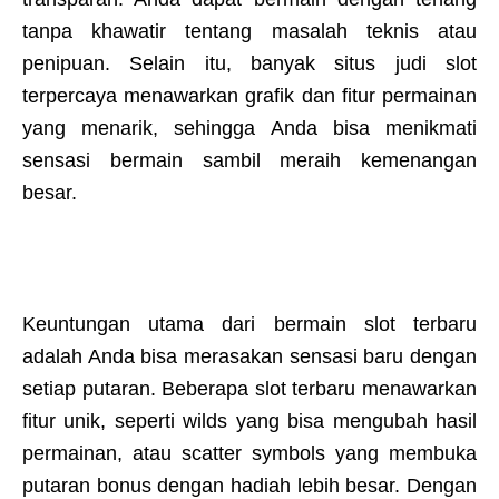
tanpa khawatir tentang masalah teknis atau
penipuan. Selain itu, banyak situs judi slot
terpercaya menawarkan grafik dan fitur permainan
yang menarik, sehingga Anda bisa menikmati
sensasi bermain sambil meraih kemenangan
besar.
Keuntungan utama dari bermain slot terbaru
adalah Anda bisa merasakan sensasi baru dengan
setiap putaran. Beberapa slot terbaru menawarkan
fitur unik, seperti wilds yang bisa mengubah hasil
permainan, atau scatter symbols yang membuka
putaran bonus dengan hadiah lebih besar. Dengan