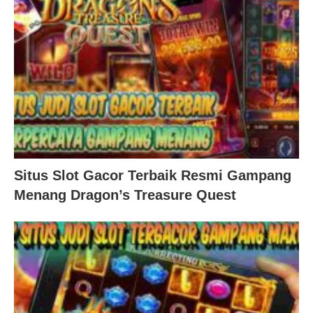
Situs Slot Gacor Terbaik Resmi Gampang
Menang Dragon’s Treasure Quest