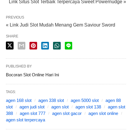
Link Situs Slot Terbaik Terpercaya Sweet Powernudge »
PREVIOUS
« Link Judi Slot Mudah Menang Gem Saviour Sword
SHARE
PUBLISHED BY
Bocoran Slot Online Hari Ini
TAGS:
agen 168 slot
agen 338 slot
agen 5000 slot
agen 88
slot
agen judi slot
agen slot
agen slot 138
agen slot
388
agen slot 777
agen slot gacor
agen slot online
agen slot terpercaya