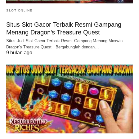
SLOT ONLINE
Situs Slot Gacor Terbaik Resmi Gampang
Menang Dragon’s Treasure Quest
Situs Judi Slot Gacor Terbaik Resmi Gampang Menang Maxwin
Dragon's Treasure Quest Bergabunglah dengan…
9 bulan ago