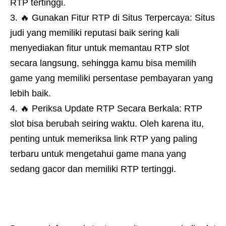
RTP tertinggi.
🔥 Gunakan Fitur RTP di Situs Terpercaya: Situs
judi yang memiliki reputasi baik sering kali
menyediakan fitur untuk memantau RTP slot
secara langsung, sehingga kamu bisa memilih
game yang memiliki persentase pembayaran yang
lebih baik.
🔥 Periksa Update RTP Secara Berkala: RTP
slot bisa berubah seiring waktu. Oleh karena itu,
penting untuk memeriksa link RTP yang paling
terbaru untuk mengetahui game mana yang
sedang gacor dan memiliki RTP tertinggi.