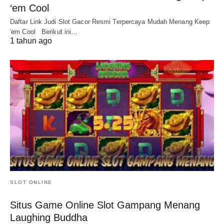
‘em Cool
Daftar Link Judi Slot Gacor Resmi Terpercaya Mudah Menang Keep
'em Cool Berikut ini…
1 tahun ago
SLOT ONLINE
Situs Game Online Slot Gampang Menang
Laughing Buddha