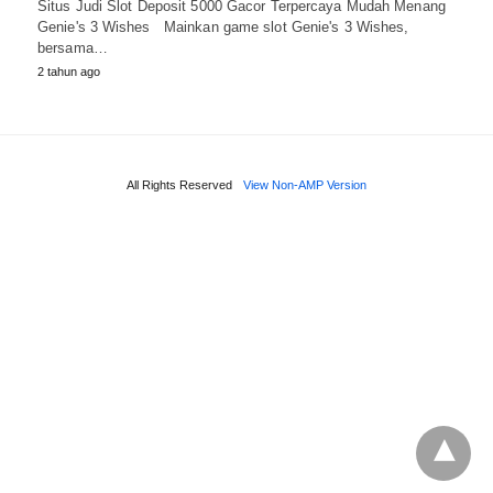
Situs Judi Slot Deposit 5000 Gacor Terpercaya Mudah Menang
Genie's 3 Wishes Mainkan game slot Genie's 3 Wishes,
bersama…
2 tahun ago
All Rights Reserved
View Non-AMP Version