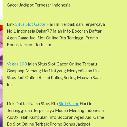
Gacor Jackpot Terbesar Indonesia.
Link
Situs Slot Gacor
Hari Ini Terbaik dan Terpercaya
No 1 Indonesia Bakar77 ialah Info Bocoran Daftar
Agen Game Judi Slot Online Rtp Tertinggi Promo
Bonus Jackpot Terbesar.
Vegas 108
ialah Situs Slot Gacor Online Terbaru
Gampang Menang Hari Ini yang Menyediakan Link
Situs Judi Online Resmi Paling Sering Maxwin Saat
Ini.
Link Daftar Nama Situs Rtp
Slot Gacor
Hari Ini
Tertinggi dan Terpercaya Mudah Menang Indonesia
Ajo89 ialah Kumpulan Info Bocoran Agen Judi Game
Bo Slot Online Terbaik Promo Bonus Jackpot