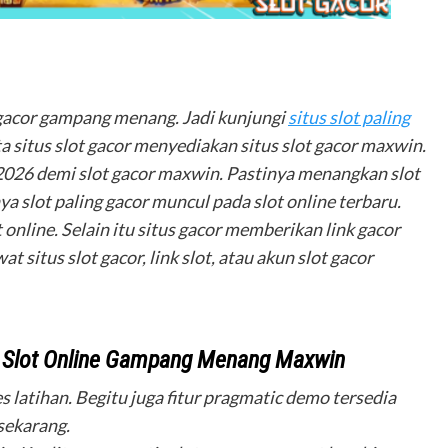
t gacor gampang menang. Jadi kunjungi
situs slot paling
ta situs slot gacor menyediakan situs slot gacor maxwin.
a 2026 demi slot gacor maxwin. Pastinya menangkan slot
ya slot paling gacor muncul pada slot online terbaru.
t online. Selain itu situs gacor memberikan link gacor
wat situs slot gacor, link slot, atau akun slot gacor
s Slot Online Gampang Menang Maxwin
latihan. Begitu juga fitur pragmatic demo tersedia
sekarang.