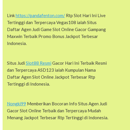
Link
https://pandafenton.com/
Rtp Slot Hari Ini Live
Tertinggi dan Terpercaya Vegas108 ialah Situs
Daftar Agen Judi Game Slot Online Gacor Gampang
Maxwin Terbaik Promo Bonus Jackpot Terbesar
Indonesia.
Situs Judi
Slot88 Resmi
Gacor Hari Ini Terbaik Resmi
dan Terpercaya ASD123 ialah Kumpulan Nama
Daftar Agen Slot Online Jackpot Terbesar Rtp
Tertinggi di Indonesia.
Nongki99
Memberikan Bocoran Info Situs Agen Judi
Gacor Slot Online Terbaik dan Terpercaya Mudah
Menang Jackpot Terbesar Rtp Tertinggi di Indonesia.