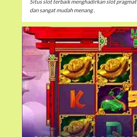
Situs slot terbaik menghadirkan slot pragmat
dan sangat mudah menang .