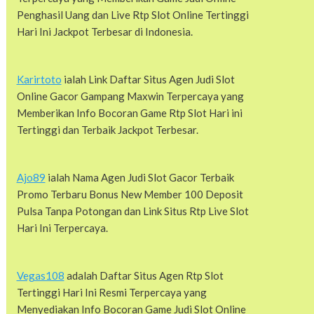
Penghasil Uang dan Live Rtp Slot Online Tertinggi
Hari Ini Jackpot Terbesar di Indonesia.
Karirtoto
ialah Link Daftar Situs Agen Judi Slot
Online Gacor Gampang Maxwin Terpercaya yang
Memberikan Info Bocoran Game Rtp Slot Hari ini
Tertinggi dan Terbaik Jackpot Terbesar.
Ajo89
ialah Nama Agen Judi Slot Gacor Terbaik
Promo Terbaru Bonus New Member 100 Deposit
Pulsa Tanpa Potongan dan Link Situs Rtp Live Slot
Hari Ini Terpercaya.
Vegas108
adalah Daftar Situs Agen Rtp Slot
Tertinggi Hari Ini Resmi Terpercaya yang
Menyediakan Info Bocoran Game Judi Slot Online