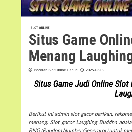
SLOT ONLINE
Situs Game Onli
Menang Laughin
Bocoran Slot Online Hari Ini
2025-03-09
Situs Game Judi Online Slo
Laug
Berikut ini admin slot gacor berikan, rekom
menang. Slot gacor Laughing Buddha adala
RNG (Random Number Generator) untuk mene