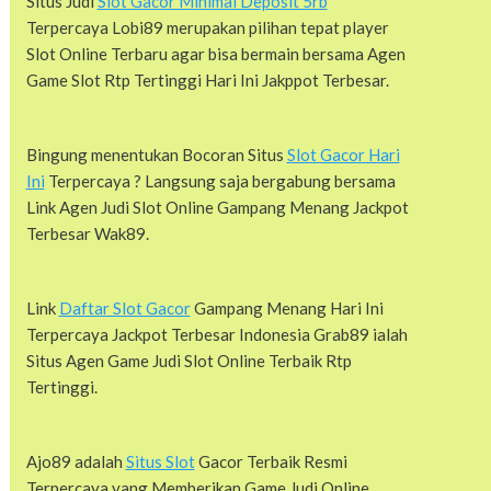
Situs Judi
Slot Gacor Minimal Deposit 5rb
Terpercaya Lobi89 merupakan pilihan tepat player
Slot Online Terbaru agar bisa bermain bersama Agen
Game Slot Rtp Tertinggi Hari Ini Jakppot Terbesar.
Bingung menentukan Bocoran Situs
Slot Gacor Hari
Ini
Terpercaya ? Langsung saja bergabung bersama
Link Agen Judi Slot Online Gampang Menang Jackpot
Terbesar Wak89.
Link
Daftar Slot Gacor
Gampang Menang Hari Ini
Terpercaya Jackpot Terbesar Indonesia Grab89 ialah
Situs Agen Game Judi Slot Online Terbaik Rtp
Tertinggi.
Ajo89 adalah
Situs Slot
Gacor Terbaik Resmi
Terpercaya yang Memberikan Game Judi Online