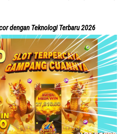
acor dengan Teknologi Terbaru 2026