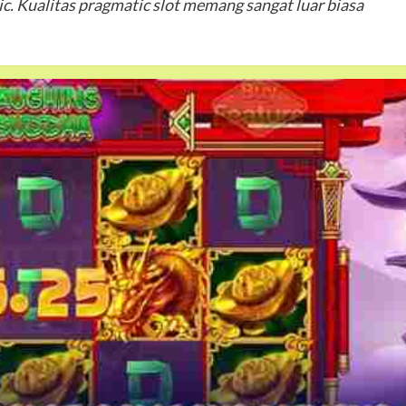
ic. Kualitas pragmatic slot memang sangat luar biasa