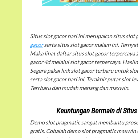
Situs slot gacor hari ini merupakan situs slo
gacor
serta situs slot gacor malam ini. Ternya
Maka lihat daftar situs slot gacor terpercay
gacor 4d melalui slot gacor terpercaya. Hasiln
Segera pakai link slot gacor terbaru untuk slo
serta slot gacor hari ini. Terakhir putar slot le
Terrbaru dan mudah menang dan maxwin.
Keuntungan Bermain di Situ
Demo slot pragmatic sangat membantu proses 
gratis. Cobalah demo slot pragmatic maxwin 