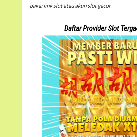
pakai link slot atau akun slot gacor.
Daftar Provider Slot Terg