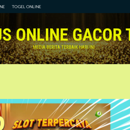
NE
TOGEL ONLINE
US ONLINE GACOR
MEDIA BERITA TERBAIK HARI INI