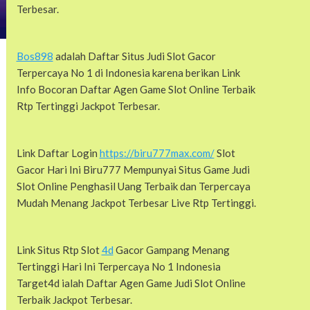
Terbesar.
Bos898
adalah Daftar Situs Judi Slot Gacor
Terpercaya No 1 di Indonesia karena berikan Link
Info Bocoran Daftar Agen Game Slot Online Terbaik
Rtp Tertinggi Jackpot Terbesar.
Link Daftar Login
https://biru777max.com/
Slot
Gacor Hari Ini Biru777 Mempunyai Situs Game Judi
Slot Online Penghasil Uang Terbaik dan Terpercaya
Mudah Menang Jackpot Terbesar Live Rtp Tertinggi.
Link Situs Rtp Slot
4d
Gacor Gampang Menang
Tertinggi Hari Ini Terpercaya No 1 Indonesia
Target4d ialah Daftar Agen Game Judi Slot Online
Terbaik Jackpot Terbesar.