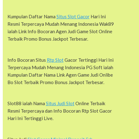
Kumpulan Daftar Nama
Situs Slot Gacor
Hari Ini
Resmi Terpercaya Mudah Menang Indonesia Wak89
ialah Link Info Bocoran Agen Judi Game Slot Online
Terbaik Promo Bonus Jackpot Terbesar.
Info Bocoran Situs
Rtp Slot
Gacor Tertinggi Hari Ini
Terpercaya Mudah Menang Indonesia PG Soft ialah
Kumpulan Daftar Nama Link Agen Game Judi Onlibe
Bo Slot Terbaik Promo Bonus Jackpot Terbesar.
Slot88 ialah Nama
Situs Judi Slot
Online Terbaik
Resmi Terpercaya dan Info Bocoran Rtp Slot Gacor
Hari Ini Tertinggi Live.