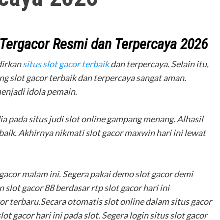
n Tergacor Resmi dan Terpercaya 2026
dirkan
situs slot gacor terbaik
dan terpercaya. Selain itu,
g slot gacor terbaik dan terpercaya sangat aman.
enjadi idola pemain.
 pada situs judi slot online gampang menang. Alhasil
rbaik. Akhirnya nikmati slot gacor maxwin hari ini lewat
 gacor malam ini. Segera pakai demo slot gacor demi
slot gacor 88 berdasar rtp slot gacor hari ini
acor terbaru.Secara otomatis slot online dalam situs gacor
t gacor hari ini pada slot. Segera login situs slot gacor