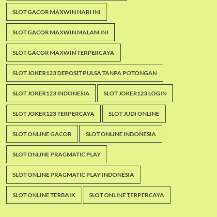
SLOT GACOR MAXWIN HARI INI
SLOT GACOR MAXWIN MALAM INI
SLOT GACOR MAXWIN TERPERCAYA
SLOT JOKER123 DEPOSIT PULSA TANPA POTONGAN
SLOT JOKER123 INDONESIA
SLOT JOKER123 LOGIN
SLOT JOKER123 TERPERCAYA
SLOT JUDI ONLINE
SLOT ONLINE GACOR
SLOT ONLINE INDONESIA
SLOT ONLINE PRAGMATIC PLAY
SLOT ONLINE PRAGMATIC PLAY INDONESIA
SLOT ONLINE TERBAIK
SLOT ONLINE TERPERCAYA