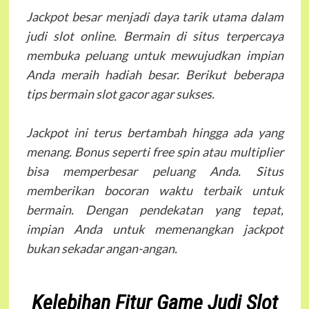
Jackpot besar menjadi daya tarik utama dalam
judi slot online. Bermain di situs terpercaya
membuka peluang untuk mewujudkan impian
Anda meraih hadiah besar. Berikut beberapa
tips bermain slot gacor agar sukses.
Jackpot ini terus bertambah hingga ada yang
menang. Bonus seperti free spin atau multiplier
bisa memperbesar peluang Anda. Situs
memberikan bocoran waktu terbaik untuk
bermain. Dengan pendekatan yang tepat,
impian Anda untuk memenangkan jackpot
bukan sekadar angan-angan.
Kelebihan Fitur Game Judi Slot