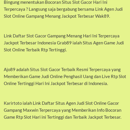
Bingung menentukan Bocoran Situs
Slot Gacor Hari Ini
Terpercaya ? Langsung saja bergabung bersama Link Agen Judi
Slot Online Gampang Menang Jackpot Terbesar Wak89.
Link
Daftar Slot Gacor
Gampang Menang Hari Ini Terpercaya
Jackpot Terbesar Indonesia Grab89 ialah Situs Agen Game Judi
Slot Online Terbaik Rtp Tertinggi.
Ajo89 adalah
Situs Slot
Gacor Terbaik Resmi Terpercaya yang
Memberikan Game Judi Online Penghasil Uang dan Live Rtp Slot
Online Tertinggi Hari Ini Jackpot Terbesar di Indonesia.
Karirtoto
ialah Link Daftar Situs Agen Judi Slot Online Gacor
Gampang Maxwin Terpercaya yang Memberikan Info Bocoran
Game Rtp Slot Hari ini Tertinggi dan Terbaik Jackpot Terbesar.