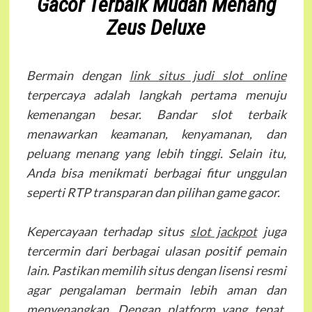
Gacor Terbaik Mudah Menang
Zeus Deluxe
Bermain dengan
link situs judi slot online
terpercaya adalah langkah pertama menuju
kemenangan besar. Bandar slot terbaik
menawarkan keamanan, kenyamanan, dan
peluang menang yang lebih tinggi. Selain itu,
Anda bisa menikmati berbagai fitur unggulan
seperti RTP transparan dan pilihan game gacor.
Kepercayaan terhadap situs
slot jackpot
juga
tercermin dari berbagai ulasan positif pemain
lain. Pastikan memilih situs dengan lisensi resmi
agar pengalaman bermain lebih aman dan
menyenangkan. Dengan platform yang tepat,