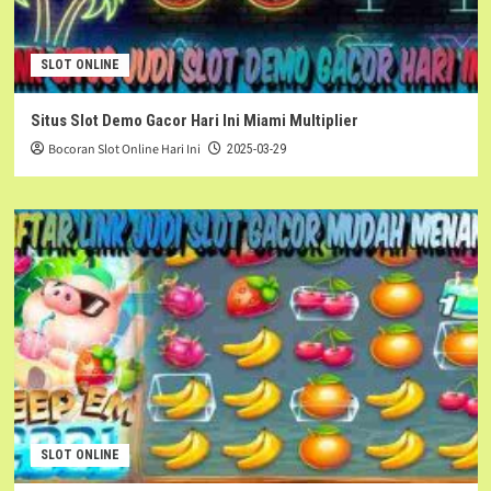
SLOT ONLINE
Situs Slot Demo Gacor Hari Ini Miami Multiplier
Bocoran Slot Online Hari Ini
2025-03-29
SLOT ONLINE