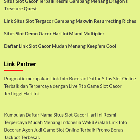
Situs Slot Gacor Terbaik Resmi Gampang Menang Dragon’s
Treasure Quest
Link Situs Slot Tergacor Gampang Maxwin Resurrecting Riches
Situs Slot Demo Gacor Hari Ini Miami Multiplier
Daftar Link Slot Gacor Mudah Menang Keep ‘em Cool
Link Partner
Pragmatic merupakan Link Info Bocoran Daftar
Situs Slot
Online
Terbaik dan Terpercaya dengan Live Rtp Game Slot Gacor
Tertinggi Hari Ini.
Kumpulan Daftar Nama
Situs Slot Gacor
Hari Ini Resmi
Terpercaya Mudah Menang Indonesia Wak89 ialah Link Info
Bocoran Agen Judi Game Slot Online Terbaik Promo Bonus
Jackpot Terbesar.