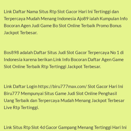
Link Daftar Nama Situs Rtp
Slot Gacor
Hari Ini Tertinggi dan
Terpercaya Mudah Menang Indonesia Ajo89 ialah Kumpulan Info
Bocoran Agen Judi Game Bo Slot Online Terbaik Promo Bonus
Jackpot Terbesar.
Bos898
adalah Daftar Situs Judi Slot Gacor Terpercaya No 1 di
Indonesia karena berikan Link Info Bocoran Daftar Agen Game
Slot Online Terbaik Rtp Tertinggi Jackpot Terbesar.
Link Daftar Login
https://biru777max.com/
Slot Gacor Hari Ini
Biru777 Mempunyai Situs Game Judi Slot Online Penghasil
Uang Terbaik dan Terpercaya Mudah Menang Jackpot Terbesar
Live Rtp Tertinggi.
Link Situs Rtp Slot
4d
Gacor Gampang Menang Tertinggi Hari Ini