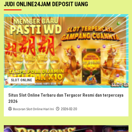
JUDI ONLINE24JAM DEPOSIT UANG
SLOT ONLINE
Situs Slot Online Terbaru dan Tergacor Resmi dan terpercaya
2026
Bocoran Slot Online Hari Ini
2026-02-20