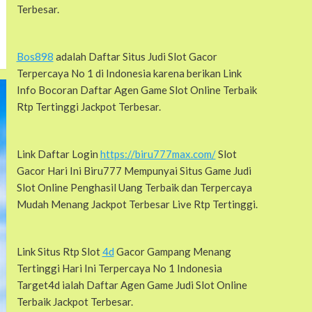
Terbesar.
Bos898
adalah Daftar Situs Judi Slot Gacor
Terpercaya No 1 di Indonesia karena berikan Link
Info Bocoran Daftar Agen Game Slot Online Terbaik
Rtp Tertinggi Jackpot Terbesar.
Link Daftar Login
https://biru777max.com/
Slot
Gacor Hari Ini Biru777 Mempunyai Situs Game Judi
Slot Online Penghasil Uang Terbaik dan Terpercaya
Mudah Menang Jackpot Terbesar Live Rtp Tertinggi.
Link Situs Rtp Slot
4d
Gacor Gampang Menang
Tertinggi Hari Ini Terpercaya No 1 Indonesia
Target4d ialah Daftar Agen Game Judi Slot Online
Terbaik Jackpot Terbesar.