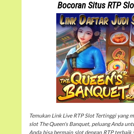
Bocoran Situs RTP Slot
Temukan Link Live RTP Slot Tertinggi yang 
slot The Queen's Banquet, peluang Anda untu
Anda bisa bermain slot dengan RTP terbaik