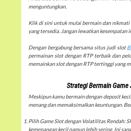
menguntungkan.
Klik di sini untuk mulai bermain dan nikmat
yang tersedia. Jangan lewatkan kesempatan i
Dengan bergabung bersama situs judi slot
B
permainan slot dengan RTP terbaik dan pel
memainkan slot dengan RTP tertinggi yang m
Strategi Bermain Game J
Meskipun kamu bermain dengan deposit kecil,
menang dan memaksimalkan keuntungan. Beri
Pilih Game Slot dengan Volatilitas Rendah: 
kemenangan kecil namun lebih sering. Ini sa