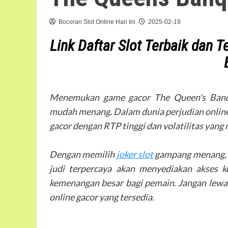
Bocoran Slot Online Hari Ini
2025-02-19
Link Daftar Slot Terbaik dan
Menemukan game gacor The Queen's Ban
mudah menang. Dalam dunia perjudian online 
gacor dengan RTP tinggi dan volatilitas yan
Dengan memilih
joker slot
gampang menang, A
judi terpercaya akan menyediakan akses k
kemenangan besar bagi pemain. Jangan lew
online gacor yang tersedia.