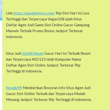
Link
https://pandafenton.com/
Rtp Slot Hari Ini Live
Tertinggi dan Terpercaya Vegas108 ialah Situs
Daftar Agen Judi Game Slot Online Gacor Gampang
Maxwin Terbaik Promo Bonus Jackpot Terbesar
Indonesia.
Situs Judi
Slot88 Resmi
Gacor Hari Ini Terbaik Resmi
dan Terpercaya ASD123 ialah Kumpulan Nama
Daftar Agen Slot Online Jackpot Terbesar Rtp
Tertinggi di Indonesia.
Nongki99
Memberikan Bocoran Info Situs Agen Judi
Gacor Slot Online Terbaik dan Terpercaya Mudah
Menang Jackpot Terbesar Rtp Tertinggi di Indonesia.