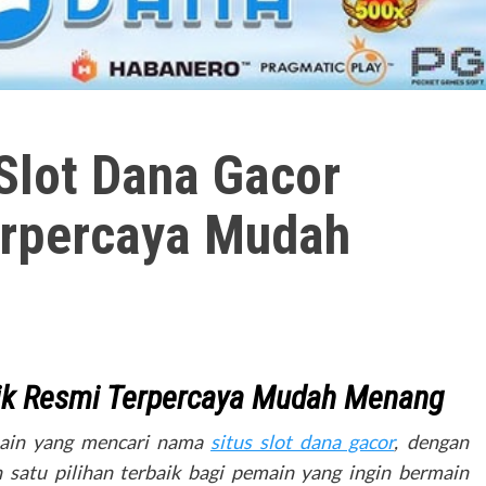
Slot Dana Gacor
erpercaya Mudah
aik Resmi Terpercaya Mudah Menang
main yang mencari nama
situs slot dana gacor
, dengan
 satu pilihan terbaik bagi pemain yang ingin bermain