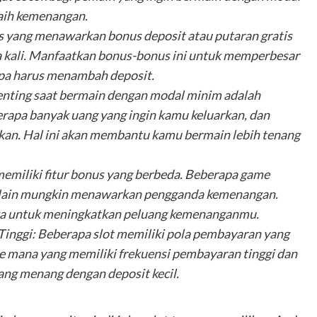
aih kemenangan.
 yang menawarkan bonus deposit atau putaran gratis
 kali. Manfaatkan bonus-bonus ini untuk memperbesar
pa harus menambah deposit.
penting saat bermain dengan modal minim adalah
rapa banyak uang yang ingin kamu keluarkan, dan
kan. Hal ini akan membantu kamu bermain lebih tenang
emiliki fitur bonus yang berbeda. Beberapa game
 lain mungkin menawarkan pengganda kemenangan.
eka untuk meningkatkan peluang kemenanganmu.
inggi: Beberapa slot memiliki pola pembayaran yang
ame mana yang memiliki frekuensi pembayaran tinggi dan
ng menang dengan deposit kecil.