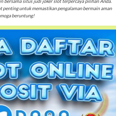
 bersama situs judi joker slot terpercaya pilihan Anda.
gat penting untuk memastikan pengalaman bermain aman
emoga beruntung!