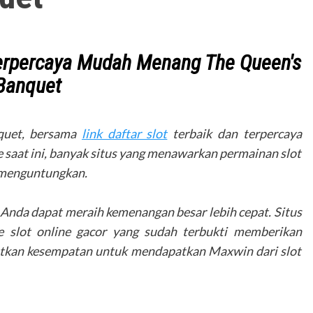
 Terpercaya Mudah Menang The Queen's
Banquet
quet, bersama
link daftar slot
terbaik dan terpercaya
saat ini, banyak situs yang menawarkan permainan slot
g menguntungkan.
nda dapat meraih kemenangan besar lebih cepat. Situs
e slot online gacor yang sudah terbukti memberikan
atkan kesempatan untuk mendapatkan Maxwin dari slot