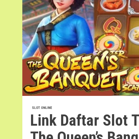
SLOT ONLINE
Link Daftar Slot 
The Queen’s Banq