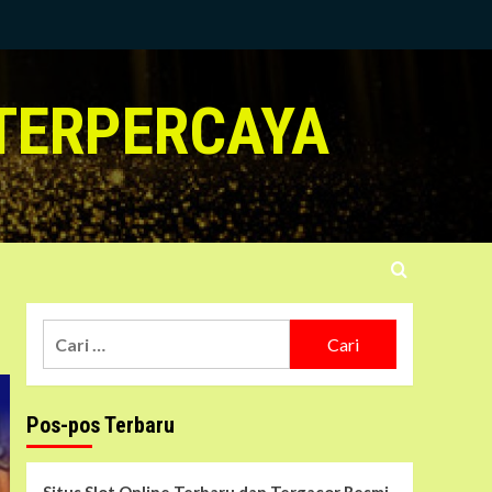
 TERPERCAYA
Cari
untuk:
Pos-pos Terbaru