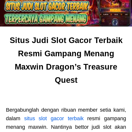
Situs Judi Slot Gacor Terbaik
Resmi Gampang Menang
Maxwin Dragon’s Treasure
Quest
Bergabunglah dengan ribuan member setia kami,
dalam
situs slot gacor terbaik
resmi gampang
menang maxwin. Nantinya bettor judi slot akan