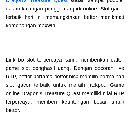
Dragon’s Treasure Quest
sudah sangat populer
dalam kalangan penggemar judi online. Slot gacor
terbaik hari ini memungkinkan bettor menikmati
kemenangan maxwin.
Link bo slot terpercaya kami, memberikan daftar
game slot penghasil uang. Dengan bocoran live
RTP, bettor pertama bettor bisa memilih permainan
slot gacor terbaik untuk meraih jackpot. Game
online Dragon’s Treasure Quest memiliki nilai RTP
terpercaya, memberi keuntungan besar untuk
bettor.