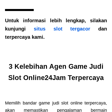
Untuk informasi lebih lengkap, silakan
kunjungi
situs slot tergacor
dan
terpercaya kami.
3 Kelebihan Agen Game Judi
Slot Online24Jam Terpercaya
Memilih bandar game judi slot online terpercaya,
akan memastikan pengalaman bermain