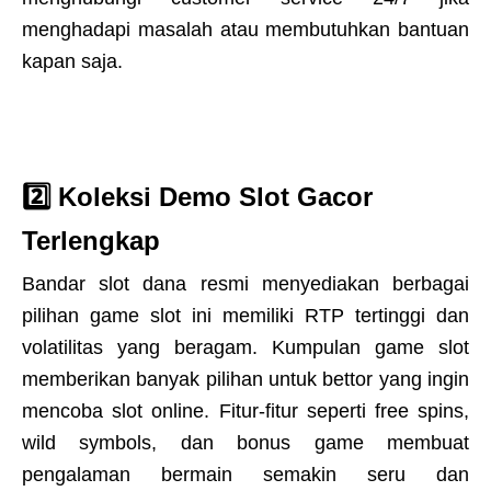
menghadapi masalah atau membutuhkan bantuan
kapan saja.
2️⃣ Koleksi Demo Slot Gacor
Terlengkap
Bandar slot dana resmi menyediakan berbagai
pilihan game slot ini memiliki RTP tertinggi dan
volatilitas yang beragam. Kumpulan game slot
memberikan banyak pilihan untuk bettor yang ingin
mencoba slot online. Fitur-fitur seperti free spins,
wild symbols, dan bonus game membuat
pengalaman bermain semakin seru dan