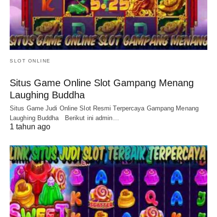
SLOT ONLINE
Situs Game Online Slot Gampang Menang
Laughing Buddha
Situs Game Judi Online Slot Resmi Terpercaya Gampang Menang
Laughing Buddha Berikut ini admin…
1 tahun ago