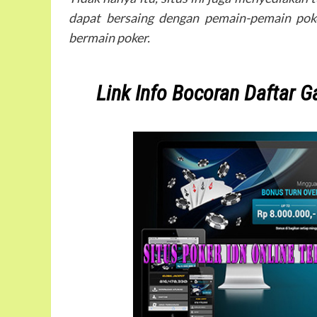
dapat bersaing dengan pemain-pemain po
bermain poker.
Link Info Bocoran Daftar G