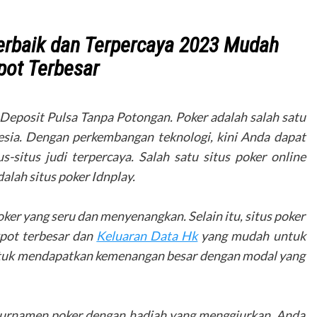
Terbaik dan Terpercaya 2023 Mudah
pot Terbesar
Deposit Pulsa Tanpa Potongan. Poker adalah salah satu
esia. Dengan perkembangan teknologi, kini Anda dapat
-situs judi terpercaya. Salah satu situs poker online
lah situs poker Idnplay.
er yang seru dan menyenangkan. Selain itu, situs poker
kpot terbesar dan
Keluaran Data Hk
yang mudah untuk
tuk mendapatkan kemenangan besar dengan modal yang
n turnamen poker dengan hadiah yang menggiurkan. Anda