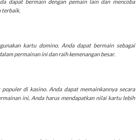
nda dapat bermain dengan pemain lain dan mencoba
terbaik.
gunakan kartu domino. Anda dapat bermain sebagai
 dalam permainan ini dan raih kemenangan besar.
 populer di kasino. Anda dapat memainkannya secara
ermainan ini, Anda harus mendapatkan nilai kartu lebih