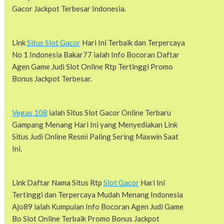
Gacor Jackpot Terbesar Indonesia.
Link
Situs Slot Gacor
Hari Ini Terbaik dan Terpercaya
No 1 Indonesia Bakar77 ialah Info Bocoran Daftar
Agen Game Judi Slot Online Rtp Tertinggi Promo
Bonus Jackpot Terbesar.
Vegas 108
ialah Situs Slot Gacor Online Terbaru
Gampang Menang Hari Ini yang Menyediakan Link
Situs Judi Online Resmi Paling Sering Maxwin Saat
Ini.
Link Daftar Nama Situs Rtp
Slot Gacor
Hari Ini
Tertinggi dan Terpercaya Mudah Menang Indonesia
Ajo89 ialah Kumpulan Info Bocoran Agen Judi Game
Bo Slot Online Terbaik Promo Bonus Jackpot