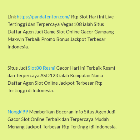
Link
https://pandafenton.com/
Rtp Slot Hari Ini Live
Tertinggi dan Terpercaya Vegas108 ialah Situs
Daftar Agen Judi Game Slot Online Gacor Gampang
Maxwin Terbaik Promo Bonus Jackpot Terbesar
Indonesia.
Situs Judi
Slot88 Resmi
Gacor Hari Ini Terbaik Resmi
dan Terpercaya ASD123 ialah Kumpulan Nama
Daftar Agen Slot Online Jackpot Terbesar Rtp
Tertinggi di Indonesia.
Nongki99
Memberikan Bocoran Info Situs Agen Judi
Gacor Slot Online Terbaik dan Terpercaya Mudah
Menang Jackpot Terbesar Rtp Tertinggi di Indonesia.