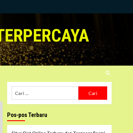
 TERPERCAYA
Cari
untuk:
Pos-pos Terbaru