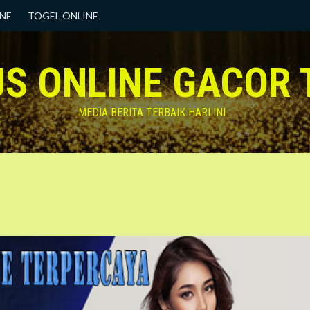
NE
TOGEL ONLINE
US ONLINE GACOR
MEDIA BERITA TERBAIK HARI INI