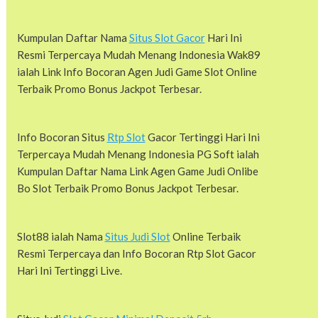
Kumpulan Daftar Nama
Situs Slot Gacor
Hari Ini
Resmi Terpercaya Mudah Menang Indonesia Wak89
ialah Link Info Bocoran Agen Judi Game Slot Online
Terbaik Promo Bonus Jackpot Terbesar.
Info Bocoran Situs
Rtp Slot
Gacor Tertinggi Hari Ini
Terpercaya Mudah Menang Indonesia PG Soft ialah
Kumpulan Daftar Nama Link Agen Game Judi Onlibe
Bo Slot Terbaik Promo Bonus Jackpot Terbesar.
Slot88 ialah Nama
Situs Judi Slot
Online Terbaik
Resmi Terpercaya dan Info Bocoran Rtp Slot Gacor
Hari Ini Tertinggi Live.