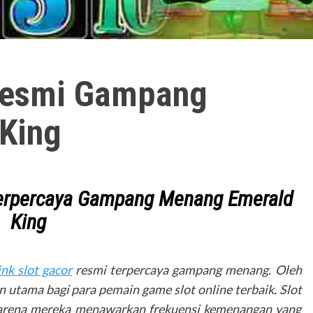
 Resmi Gampang
King
 Terpercaya Gampang Menang Emerald
King
ink slot gacor
resmi terpercaya gampang menang. Oleh
han utama bagi para pemain game slot online terbaik. Slot
karena mereka menawarkan frekuensi kemenangan yang