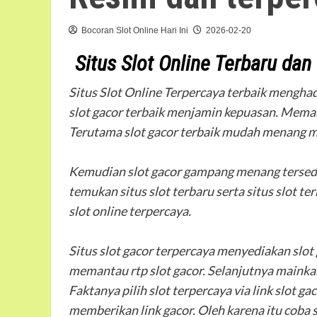
Bocoran Slot Online Hari Ini
2026-02-20
Situs Slot Online Terbaru da
Situs Slot Online Terpercaya terbaik mengha
slot gacor terbaik menjamin kepuasan. Meman
Terutama slot gacor terbaik mudah menang m
Kemudian slot gacor gampang menang tersedia
temukan situs slot terbaru serta situs slot te
slot online terpercaya.
Situs slot gacor terpercaya menyediakan slot
memantau rtp slot gacor. Selanjutnya mainkan 
Faktanya pilih slot terpercaya via link slot g
memberikan link gacor. Oleh karena itu coba slo