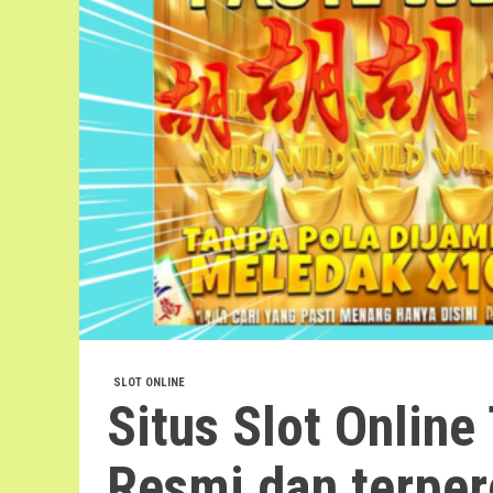
SLOT ONLINE
Situs Slot Online
Resmi dan terpe