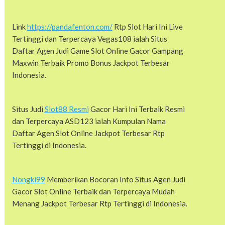
Link
https://pandafenton.com/
Rtp Slot Hari Ini Live
Tertinggi dan Terpercaya Vegas108 ialah Situs
Daftar Agen Judi Game Slot Online Gacor Gampang
Maxwin Terbaik Promo Bonus Jackpot Terbesar
Indonesia.
Situs Judi
Slot88 Resmi
Gacor Hari Ini Terbaik Resmi
dan Terpercaya ASD123 ialah Kumpulan Nama
Daftar Agen Slot Online Jackpot Terbesar Rtp
Tertinggi di Indonesia.
Nongki99
Memberikan Bocoran Info Situs Agen Judi
Gacor Slot Online Terbaik dan Terpercaya Mudah
Menang Jackpot Terbesar Rtp Tertinggi di Indonesia.