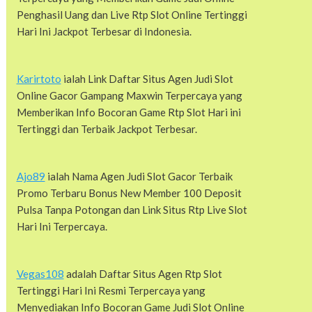
Penghasil Uang dan Live Rtp Slot Online Tertinggi
Hari Ini Jackpot Terbesar di Indonesia.
Karirtoto
ialah Link Daftar Situs Agen Judi Slot
Online Gacor Gampang Maxwin Terpercaya yang
Memberikan Info Bocoran Game Rtp Slot Hari ini
Tertinggi dan Terbaik Jackpot Terbesar.
Ajo89
ialah Nama Agen Judi Slot Gacor Terbaik
Promo Terbaru Bonus New Member 100 Deposit
Pulsa Tanpa Potongan dan Link Situs Rtp Live Slot
Hari Ini Terpercaya.
Vegas108
adalah Daftar Situs Agen Rtp Slot
Tertinggi Hari Ini Resmi Terpercaya yang
Menyediakan Info Bocoran Game Judi Slot Online