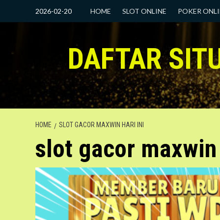
Skip
2026-02-20
HOME
SLOT ONLINE
POKER ONLI
to
content
DAFTAR SIT
HOME
SLOT GACOR MAXWIN HARI INI
slot gacor maxwin 