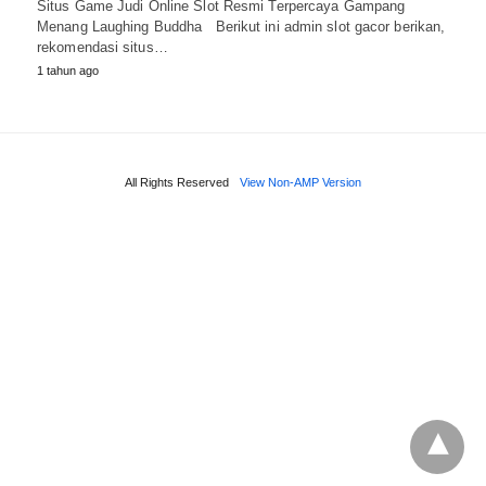
Situs Game Judi Online Slot Resmi Terpercaya Gampang
Menang Laughing Buddha Berikut ini admin slot gacor berikan,
rekomendasi situs…
1 tahun ago
All Rights Reserved
View Non-AMP Version