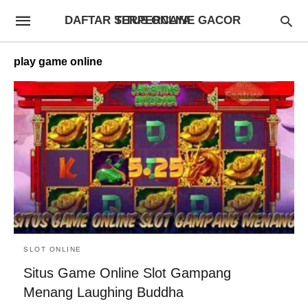
DAFTAR SITUS ONLINE GACOR TERPERCAYA
play game online
SLOT ONLINE
Situs Game Online Slot Gampang
Menang Laughing Buddha