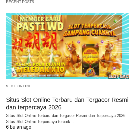
RECENT POSTS
SLOT ONLINE
Situs Slot Online Terbaru dan Tergacor Resmi
dan terpercaya 2026
Situs Slot Online Terbaru dan Tergacor Resmi dan Terpercaya 2026
Situs Slot Online Terpercaya terbaik…
6 bulan ago