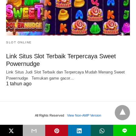
SLOT ONLINE
Link Situs Slot Terbaik Terpercaya Sweet
Powernudge
Link Situs Judi Slot Terbaik dan Terpercaya Mudah Menang Sweet
Powernudge Temukan game gacor…
1 tahun ago
All Rights Reserved
View Non-AMP Version
L