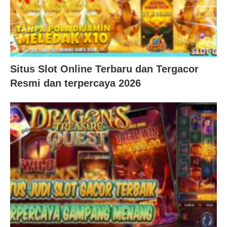
Situs Slot Online Terbaru dan Tergacor
Resmi dan terpercaya 2026