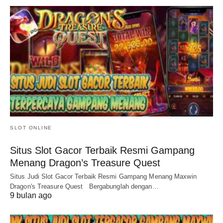
SLOT ONLINE
Situs Slot Gacor Terbaik Resmi Gampang
Menang Dragon’s Treasure Quest
Situs Judi Slot Gacor Terbaik Resmi Gampang Menang Maxwin
Dragon's Treasure Quest Bergabunglah dengan…
9 bulan ago