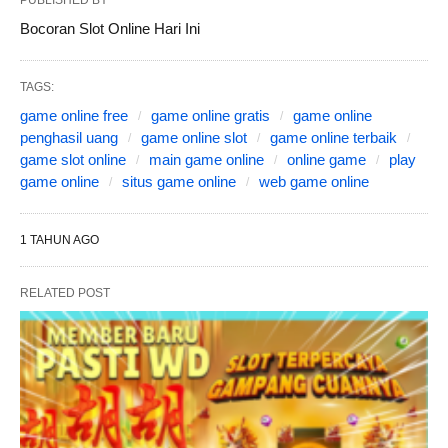
PUBLISHED BY
Bocoran Slot Online Hari Ini
TAGS:
game online free
game online gratis
game online
penghasil uang
game online slot
game online terbaik
game slot online
main game online
online game
play
game online
situs game online
web game online
1 TAHUN AGO
RELATED POST