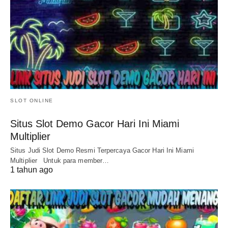
SLOT ONLINE
Situs Slot Demo Gacor Hari Ini Miami
Multiplier
Situs Judi Slot Demo Resmi Terpercaya Gacor Hari Ini Miami
Multiplier Untuk para member…
1 tahun ago