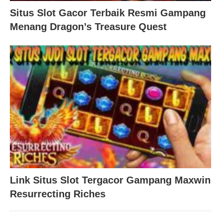
Situs Slot Gacor Terbaik Resmi Gampang
Menang Dragon’s Treasure Quest
Link Situs Slot Tergacor Gampang Maxwin
Resurrecting Riches