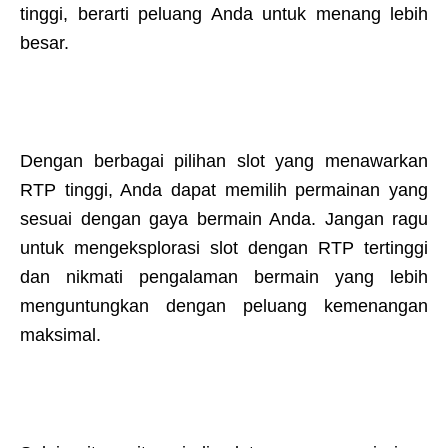
tinggi, berarti peluang Anda untuk menang lebih
besar.
Dengan berbagai pilihan slot yang menawarkan
RTP tinggi, Anda dapat memilih permainan yang
sesuai dengan gaya bermain Anda. Jangan ragu
untuk mengeksplorasi slot dengan RTP tertinggi
dan nikmati pengalaman bermain yang lebih
menguntungkan dengan peluang kemenangan
maksimal.