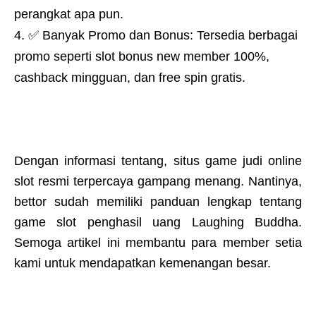
perangkat apa pun.
✅ Banyak Promo dan Bonus: Tersedia berbagai
promo seperti slot bonus new member 100%,
cashback mingguan, dan free spin gratis.
Dengan informasi tentang, situs game judi online
slot resmi terpercaya gampang menang. Nantinya,
bettor sudah memiliki panduan lengkap tentang
game slot penghasil uang Laughing Buddha.
Semoga artikel ini membantu para member setia
kami untuk mendapatkan kemenangan besar.