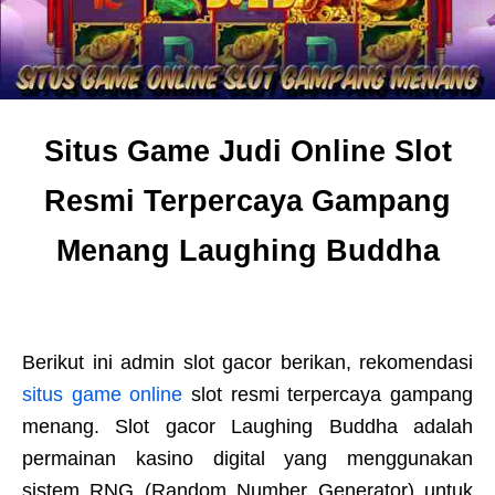
Situs Game Judi Online Slot
Resmi Terpercaya Gampang
Menang Laughing Buddha
Berikut ini admin slot gacor berikan, rekomendasi
situs game online
slot resmi terpercaya gampang
menang. Slot gacor Laughing Buddha adalah
permainan kasino digital yang menggunakan
sistem RNG (Random Number Generator) untuk