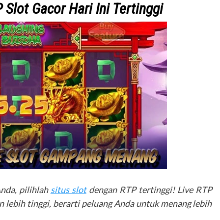
 Slot Gacor Hari Ini Tertinggi
da, pilihlah
situs slot
dengan RTP tertinggi! Live RTP
n lebih tinggi, berarti peluang Anda untuk menang lebih