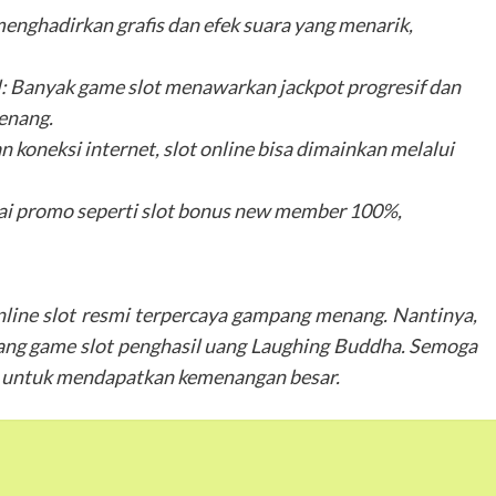
nghadirkan grafis dan efek suara yang menarik,
 Banyak game slot menawarkan jackpot progresif dan
enang.
koneksi internet, slot online bisa dimainkan melalui
ai promo seperti slot bonus new member 100%,
nline slot resmi terpercaya gampang menang. Nantinya,
ang game slot penghasil uang Laughing Buddha. Semoga
i untuk mendapatkan kemenangan besar.