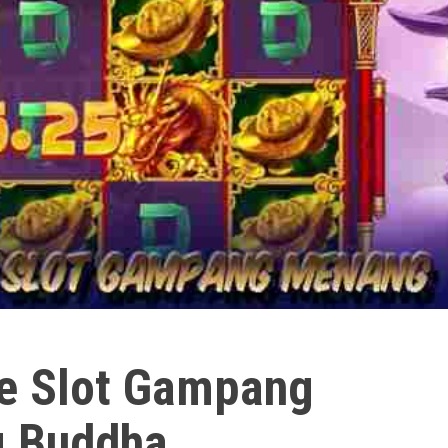
ne Slot Gampang
g Buddha