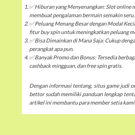
✅ Hiburan yang Menyenangkan: Slot online me
membuat pengalaman bermain semakin seru.
✅ Peluang Menang Besar dengan Modal Kecil:
fitur buy spin untuk meningkatkan peluang m
✅ Bisa Dimainkan di Mana Saja: Cukup dengan 
perangkat apa pun.
✅ Banyak Promo dan Bonus: Tersedia berbag
cashback mingguan, dan free spin gratis.
Dengan informasi tentang, situs game judi o
bettor sudah memiliki panduan lengkap tent
artikel ini membantu para member setia kam