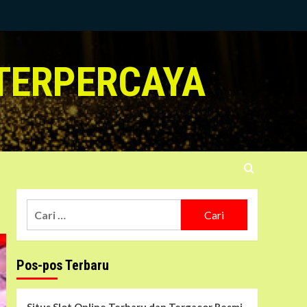
 TERPERCAYA
Cari
untuk:
Pos-pos Terbaru