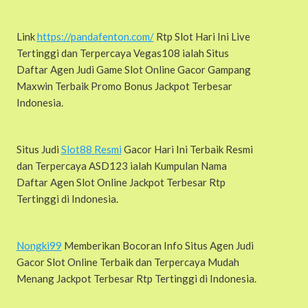
Link
https://pandafenton.com/
Rtp Slot Hari Ini Live
Tertinggi dan Terpercaya Vegas108 ialah Situs
Daftar Agen Judi Game Slot Online Gacor Gampang
Maxwin Terbaik Promo Bonus Jackpot Terbesar
Indonesia.
Situs Judi
Slot88 Resmi
Gacor Hari Ini Terbaik Resmi
dan Terpercaya ASD123 ialah Kumpulan Nama
Daftar Agen Slot Online Jackpot Terbesar Rtp
Tertinggi di Indonesia.
Nongki99
Memberikan Bocoran Info Situs Agen Judi
Gacor Slot Online Terbaik dan Terpercaya Mudah
Menang Jackpot Terbesar Rtp Tertinggi di Indonesia.