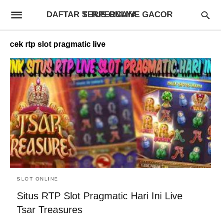
DAFTAR SITUS ONLINE GACOR TERPERCAYA
cek rtp slot pragmatic live
SLOT ONLINE
Situs RTP Slot Pragmatic Hari Ini Live
Tsar Treasures