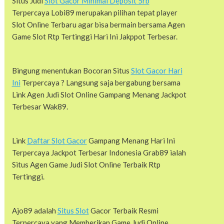
Situs Judi
Slot Gacor Minimal Deposit 5rb
Terpercaya Lobi89 merupakan pilihan tepat player
Slot Online Terbaru agar bisa bermain bersama Agen
Game Slot Rtp Tertinggi Hari Ini Jakppot Terbesar.
Bingung menentukan Bocoran Situs
Slot Gacor Hari
Ini
Terpercaya ? Langsung saja bergabung bersama
Link Agen Judi Slot Online Gampang Menang Jackpot
Terbesar Wak89.
Link
Daftar Slot Gacor
Gampang Menang Hari Ini
Terpercaya Jackpot Terbesar Indonesia Grab89 ialah
Situs Agen Game Judi Slot Online Terbaik Rtp
Tertinggi.
Ajo89 adalah
Situs Slot
Gacor Terbaik Resmi
Terpercaya yang Memberikan Game Judi Online