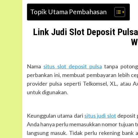
Topik Utama Pembahasan
Link Judi Slot Deposit Pul
W
Nama
situs slot deposit pulsa
tanpa potonga
perbankan ini, membuat pembayaran lebih c
provider pulsa seperti Telkomsel, XL, atau A
untuk digunakan.
Keunggulan utama dari
situs judi slot
deposit 
Anda hanya perlu memasukkan nomor tujuan tra
langsung masuk. Tidak perlu rekening bank a