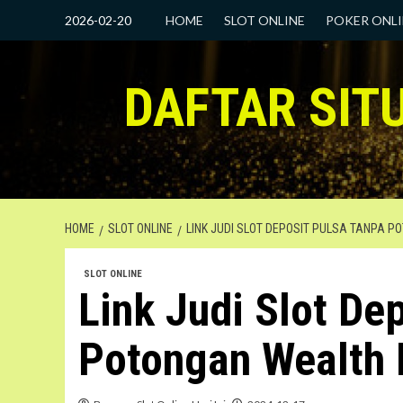
Skip
2026-02-20
HOME
SLOT ONLINE
POKER ONLI
to
content
DAFTAR SIT
HOME
SLOT ONLINE
LINK JUDI SLOT DEPOSIT PULSA TANPA P
SLOT ONLINE
Link Judi Slot De
Potongan Wealth 