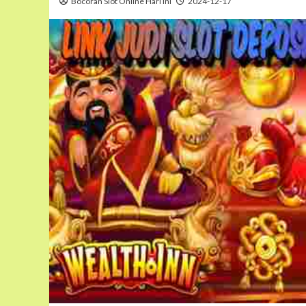
Bocoran Slot Online Hari Ini
2024-12-17