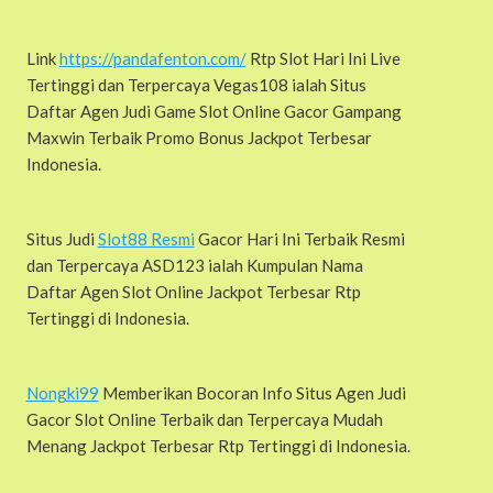
Link
https://pandafenton.com/
Rtp Slot Hari Ini Live
Tertinggi dan Terpercaya Vegas108 ialah Situs
Daftar Agen Judi Game Slot Online Gacor Gampang
Maxwin Terbaik Promo Bonus Jackpot Terbesar
Indonesia.
Situs Judi
Slot88 Resmi
Gacor Hari Ini Terbaik Resmi
dan Terpercaya ASD123 ialah Kumpulan Nama
Daftar Agen Slot Online Jackpot Terbesar Rtp
Tertinggi di Indonesia.
Nongki99
Memberikan Bocoran Info Situs Agen Judi
Gacor Slot Online Terbaik dan Terpercaya Mudah
Menang Jackpot Terbesar Rtp Tertinggi di Indonesia.