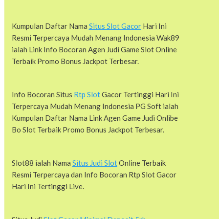
Kumpulan Daftar Nama
Situs Slot Gacor
Hari Ini
Resmi Terpercaya Mudah Menang Indonesia Wak89
ialah Link Info Bocoran Agen Judi Game Slot Online
Terbaik Promo Bonus Jackpot Terbesar.
Info Bocoran Situs
Rtp Slot
Gacor Tertinggi Hari Ini
Terpercaya Mudah Menang Indonesia PG Soft ialah
Kumpulan Daftar Nama Link Agen Game Judi Onlibe
Bo Slot Terbaik Promo Bonus Jackpot Terbesar.
Slot88 ialah Nama
Situs Judi Slot
Online Terbaik
Resmi Terpercaya dan Info Bocoran Rtp Slot Gacor
Hari Ini Tertinggi Live.