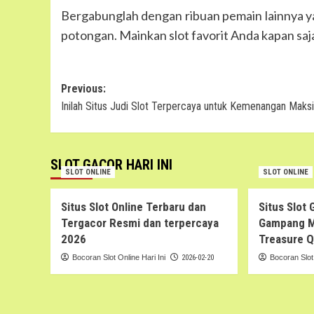
Bergabunglah dengan ribuan pemain lainnya y
potongan. Mainkan slot favorit Anda kapan sa
Post
Previous:
Inilah Situs Judi Slot Terpercaya untuk Kemenangan Maks
navigation
SLOT GACOR HARI INI
SLOT ONLINE
SLOT ONLINE
Situs Slot Online Terbaru dan
Situs Slot
Tergacor Resmi dan terpercaya
Gampang M
2026
Treasure 
Bocoran Slot Online Hari Ini
2026-02-20
Bocoran Slot 