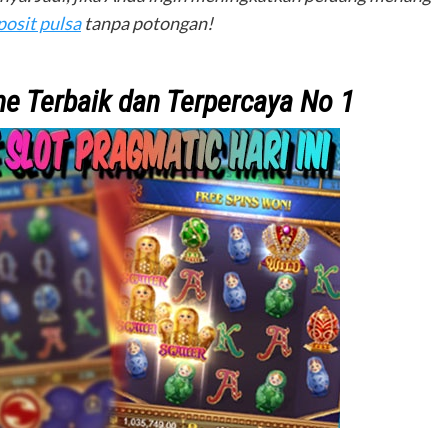
posit pulsa
tanpa potongan!
ne Terbaik dan Terpercaya No 1