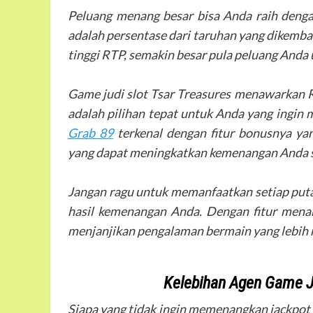
Peluang menang besar bisa Anda raih denga
adalah persentase dari taruhan yang dikemba
tinggi RTP, semakin besar pula peluang And
Game judi slot Tsar Treasures menawarkan 
adalah pilihan tepat untuk Anda yang ingin 
Grab 89
terkenal dengan fitur bonusnya yang
yang dapat meningkatkan kemenangan Anda se
Jangan ragu untuk memanfaatkan setiap put
hasil kemenangan Anda. Dengan fitur menar
menjanjikan pengalaman bermain yang lebih
Kelebihan Agen Game J
Siapa yang tidak ingin memenangkan jackpot 