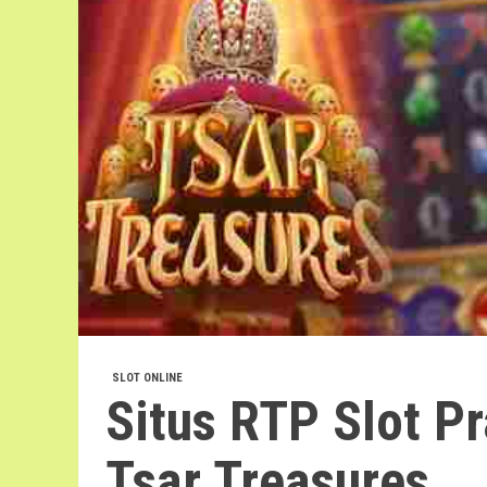
SLOT ONLINE
Situs RTP Slot Pr
Tsar Treasures