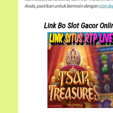
Anda, pastikan untuk bermain dengan
slot de
Link Bo Slot Gacor Onli