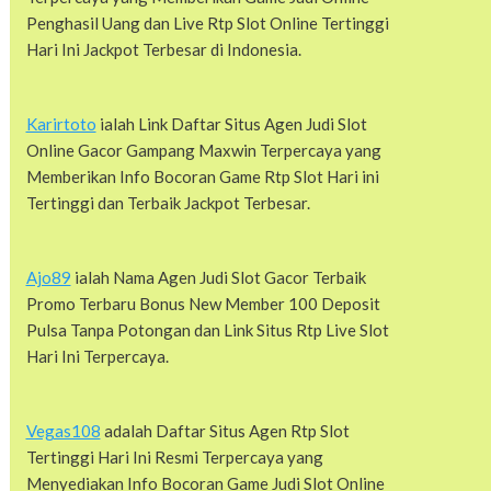
Penghasil Uang dan Live Rtp Slot Online Tertinggi
Hari Ini Jackpot Terbesar di Indonesia.
Karirtoto
ialah Link Daftar Situs Agen Judi Slot
Online Gacor Gampang Maxwin Terpercaya yang
Memberikan Info Bocoran Game Rtp Slot Hari ini
Tertinggi dan Terbaik Jackpot Terbesar.
Ajo89
ialah Nama Agen Judi Slot Gacor Terbaik
Promo Terbaru Bonus New Member 100 Deposit
Pulsa Tanpa Potongan dan Link Situs Rtp Live Slot
Hari Ini Terpercaya.
Vegas108
adalah Daftar Situs Agen Rtp Slot
Tertinggi Hari Ini Resmi Terpercaya yang
Menyediakan Info Bocoran Game Judi Slot Online