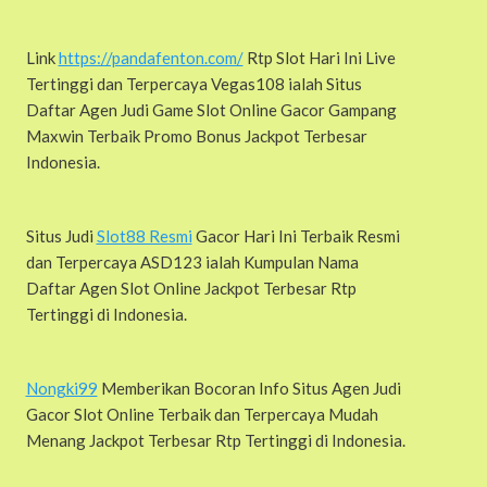
Link
https://pandafenton.com/
Rtp Slot Hari Ini Live
Tertinggi dan Terpercaya Vegas108 ialah Situs
Daftar Agen Judi Game Slot Online Gacor Gampang
Maxwin Terbaik Promo Bonus Jackpot Terbesar
Indonesia.
Situs Judi
Slot88 Resmi
Gacor Hari Ini Terbaik Resmi
dan Terpercaya ASD123 ialah Kumpulan Nama
Daftar Agen Slot Online Jackpot Terbesar Rtp
Tertinggi di Indonesia.
Nongki99
Memberikan Bocoran Info Situs Agen Judi
Gacor Slot Online Terbaik dan Terpercaya Mudah
Menang Jackpot Terbesar Rtp Tertinggi di Indonesia.