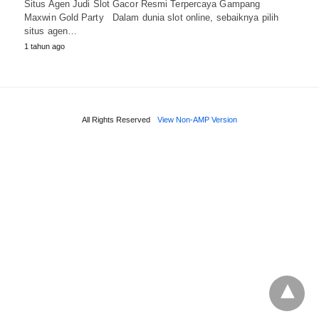
Situs Agen Judi Slot Gacor Resmi Terpercaya Gampang
Maxwin Gold Party Dalam dunia slot online, sebaiknya pilih
situs agen…
1 tahun ago
All Rights Reserved
View Non-AMP Version