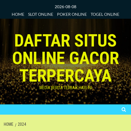
Skip
2026-08-08
to
HOME
SLOT ONLINE
POKER ONLINE
TOGEL ONLINE
content
DAFTAR SITUS
ONLINE GACOR
TERPERCAYA
MEDIA BERITA TERBAIK HARI INI
HOME
2024