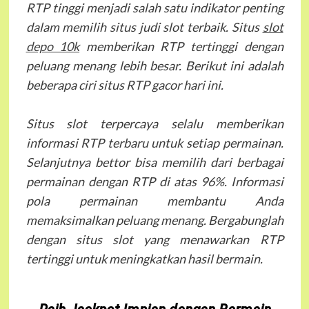
RTP tinggi menjadi salah satu indikator penting
dalam memilih situs judi slot terbaik. Situs
slot
depo 10k
memberikan RTP tertinggi dengan
peluang menang lebih besar. Berikut ini adalah
beberapa ciri situs RTP gacor hari ini.
Situs slot terpercaya selalu memberikan
informasi RTP terbaru untuk setiap permainan.
Selanjutnya bettor bisa memilih dari berbagai
permainan dengan RTP di atas 96%. Informasi
pola permainan membantu Anda
memaksimalkan peluang menang. Bergabunglah
dengan situs slot yang menawarkan RTP
tertinggi untuk meningkatkan hasil bermain.