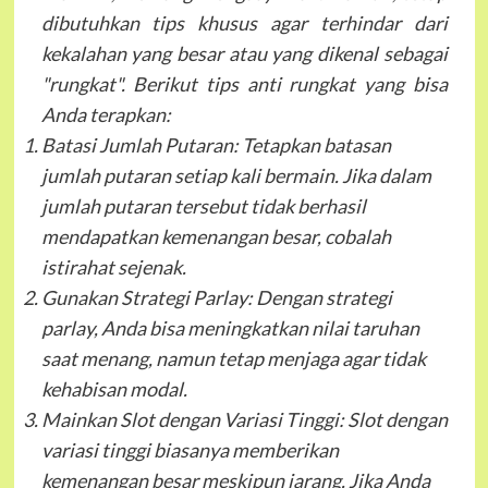
dibutuhkan tips khusus agar terhindar dari
kekalahan yang besar atau yang dikenal sebagai
"rungkat". Berikut tips anti rungkat yang bisa
Anda terapkan:
Batasi Jumlah Putaran: Tetapkan batasan
jumlah putaran setiap kali bermain. Jika dalam
jumlah putaran tersebut tidak berhasil
mendapatkan kemenangan besar, cobalah
istirahat sejenak.
Gunakan Strategi Parlay: Dengan strategi
parlay, Anda bisa meningkatkan nilai taruhan
saat menang, namun tetap menjaga agar tidak
kehabisan modal.
Mainkan Slot dengan Variasi Tinggi: Slot dengan
variasi tinggi biasanya memberikan
kemenangan besar meskipun jarang. Jika Anda