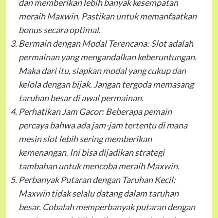
dan memberikan lebih banyak kesempatan
meraih Maxwin. Pastikan untuk memanfaatkan
bonus secara optimal.
Bermain dengan Modal Terencana: Slot adalah
permainan yang mengandalkan keberuntungan.
Maka dari itu, siapkan modal yang cukup dan
kelola dengan bijak. Jangan tergoda memasang
taruhan besar di awal permainan.
Perhatikan Jam Gacor: Beberapa pemain
percaya bahwa ada jam-jam tertentu di mana
mesin slot lebih sering memberikan
kemenangan. Ini bisa dijadikan strategi
tambahan untuk mencoba meraih Maxwin.
Perbanyak Putaran dengan Taruhan Kecil:
Maxwin tidak selalu datang dalam taruhan
besar. Cobalah memperbanyak putaran dengan