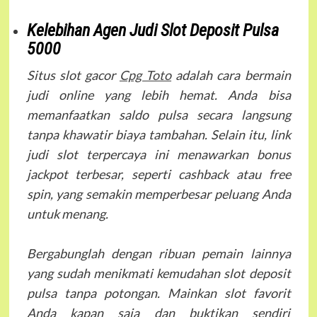
Kelebihan Agen Judi Slot Deposit Pulsa
5000
Situs slot gacor
Cpg Toto
adalah cara bermain
judi online yang lebih hemat. Anda bisa
memanfaatkan saldo pulsa secara langsung
tanpa khawatir biaya tambahan. Selain itu, link
judi slot terpercaya ini menawarkan bonus
jackpot terbesar, seperti cashback atau free
spin, yang semakin memperbesar peluang Anda
untuk menang.
Bergabunglah dengan ribuan pemain lainnya
yang sudah menikmati kemudahan slot deposit
pulsa tanpa potongan. Mainkan slot favorit
Anda kapan saja dan buktikan sendiri