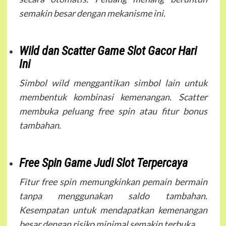
semakin besar dengan mekanisme ini.
Wild dan Scatter Game Slot Gacor Hari
Ini
Simbol wild menggantikan simbol lain untuk
membentuk kombinasi kemenangan. Scatter
membuka peluang free spin atau fitur bonus
tambahan.
Free Spin Game Judi Slot Terpercaya
Fitur free spin memungkinkan pemain bermain
tanpa menggunakan saldo tambahan.
Kesempatan untuk mendapatkan kemenangan
besar dengan risiko minimal semakin terbuka.