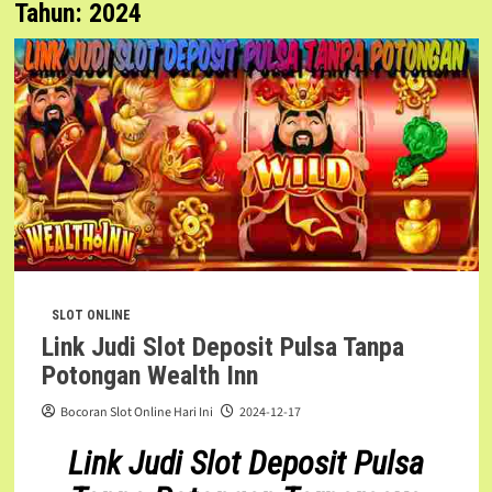
Tahun:
2024
SLOT ONLINE
Link Judi Slot Deposit Pulsa Tanpa
Potongan Wealth Inn
Bocoran Slot Online Hari Ini
2024-12-17
Link Judi Slot Deposit Pulsa