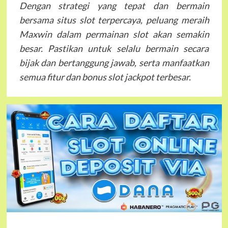
Dengan strategi yang tepat dan bermain
bersama situs slot terpercaya, peluang meraih
Maxwin dalam permainan slot akan semakin
besar. Pastikan untuk selalu bermain secara
bijak dan bertanggung jawab, serta manfaatkan
semua fitur dan bonus slot jackpot terbesar.