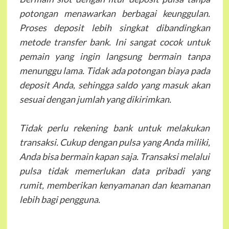
potongan menawarkan berbagai keunggulan.
Proses deposit lebih singkat dibandingkan
metode transfer bank. Ini sangat cocok untuk
pemain yang ingin langsung bermain tanpa
menunggu lama. Tidak ada potongan biaya pada
deposit Anda, sehingga saldo yang masuk akan
sesuai dengan jumlah yang dikirimkan.
Tidak perlu rekening bank untuk melakukan
transaksi. Cukup dengan pulsa yang Anda miliki,
Anda bisa bermain kapan saja. Transaksi melalui
pulsa tidak memerlukan data pribadi yang
rumit, memberikan kenyamanan dan keamanan
lebih bagi pengguna.