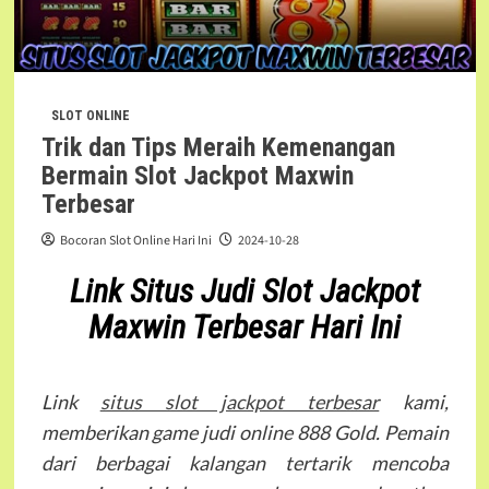
SLOT ONLINE
Trik dan Tips Meraih Kemenangan
Bermain Slot Jackpot Maxwin
Terbesar
Bocoran Slot Online Hari Ini
2024-10-28
Link Situs Judi Slot Jackpot
Maxwin Terbesar Hari Ini
Link
situs slot jackpot terbesar
kami,
memberikan game judi online 888 Gold. Pemain
dari berbagai kalangan tertarik mencoba