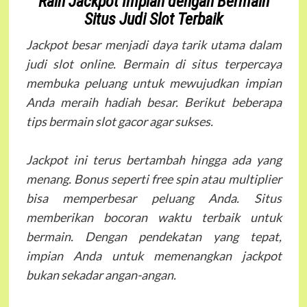
Raih Jackpot Impian dengan Bermain
Situs Judi Slot Terbaik
Jackpot besar menjadi daya tarik utama dalam
judi slot online. Bermain di situs terpercaya
membuka peluang untuk mewujudkan impian
Anda meraih hadiah besar. Berikut beberapa
tips bermain slot gacor agar sukses.
Jackpot ini terus bertambah hingga ada yang
menang. Bonus seperti free spin atau multiplier
bisa memperbesar peluang Anda. Situs
memberikan bocoran waktu terbaik untuk
bermain. Dengan pendekatan yang tepat,
impian Anda untuk memenangkan jackpot
bukan sekadar angan-angan.