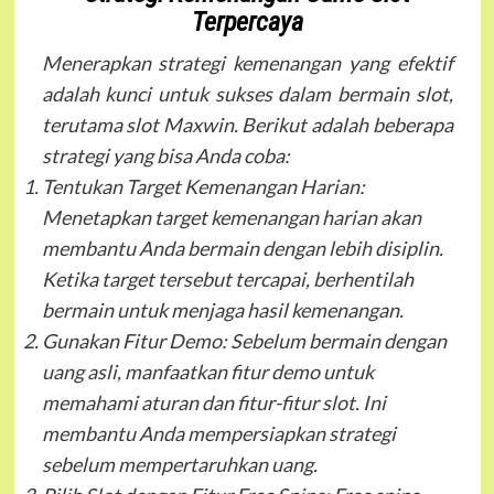
Terpercaya
Menerapkan strategi kemenangan yang efektif
adalah kunci untuk sukses dalam bermain slot,
terutama slot Maxwin. Berikut adalah beberapa
strategi yang bisa Anda coba:
Tentukan Target Kemenangan Harian:
Menetapkan target kemenangan harian akan
membantu Anda bermain dengan lebih disiplin.
Ketika target tersebut tercapai, berhentilah
bermain untuk menjaga hasil kemenangan.
Gunakan Fitur Demo: Sebelum bermain dengan
uang asli, manfaatkan fitur demo untuk
memahami aturan dan fitur-fitur slot. Ini
membantu Anda mempersiapkan strategi
sebelum mempertaruhkan uang.