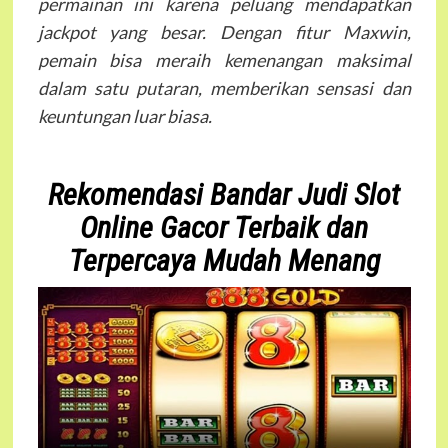
permainan ini karena peluang mendapatkan
jackpot yang besar. Dengan fitur Maxwin,
pemain bisa meraih kemenangan maksimal
dalam satu putaran, memberikan sensasi dan
keuntungan luar biasa.
Rekomendasi Bandar Judi Slot
Online Gacor Terbaik dan
Terpercaya Mudah Menang