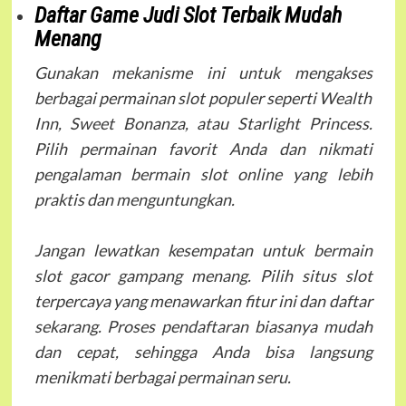
Daftar Game Judi Slot Terbaik Mudah
Menang
Gunakan mekanisme ini untuk mengakses
berbagai permainan slot populer seperti Wealth
Inn, Sweet Bonanza, atau Starlight Princess.
Pilih permainan favorit Anda dan nikmati
pengalaman bermain slot online yang lebih
praktis dan menguntungkan.
Jangan lewatkan kesempatan untuk bermain
slot gacor gampang menang. Pilih situs slot
terpercaya yang menawarkan fitur ini dan daftar
sekarang. Proses pendaftaran biasanya mudah
dan cepat, sehingga Anda bisa langsung
menikmati berbagai permainan seru.