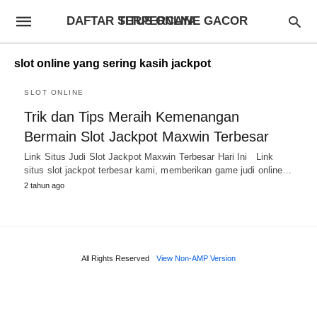
DAFTAR SITUS ONLINE GACOR TERPERCAYA
slot online yang sering kasih jackpot
SLOT ONLINE
Trik dan Tips Meraih Kemenangan
Bermain Slot Jackpot Maxwin Terbesar
Link Situs Judi Slot Jackpot Maxwin Terbesar Hari Ini Link
situs slot jackpot terbesar kami, memberikan game judi online…
2 tahun ago
All Rights Reserved
View Non-AMP Version