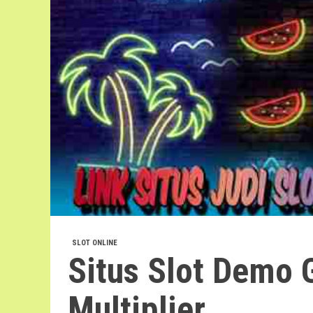
SLOT ONLINE
Situs Slot Demo 
Multiplier