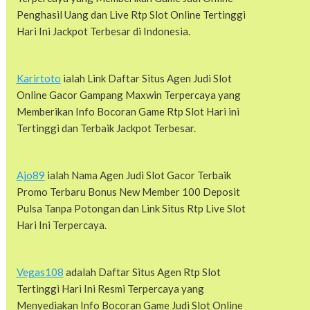
Penghasil Uang dan Live Rtp Slot Online Tertinggi
Hari Ini Jackpot Terbesar di Indonesia.
Karirtoto
ialah Link Daftar Situs Agen Judi Slot
Online Gacor Gampang Maxwin Terpercaya yang
Memberikan Info Bocoran Game Rtp Slot Hari ini
Tertinggi dan Terbaik Jackpot Terbesar.
Ajo89
ialah Nama Agen Judi Slot Gacor Terbaik
Promo Terbaru Bonus New Member 100 Deposit
Pulsa Tanpa Potongan dan Link Situs Rtp Live Slot
Hari Ini Terpercaya.
Vegas108
adalah Daftar Situs Agen Rtp Slot
Tertinggi Hari Ini Resmi Terpercaya yang
Menyediakan Info Bocoran Game Judi Slot Online