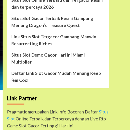
Situs Slot Online Terbaru dan Tergacor Resmi
dan terpercaya 2026
Situs Slot Gacor Terbaik Resmi Gampang
Menang Dragon’s Treasure Quest
Link Situs Slot Tergacor Gampang Maxwin
Resurrecting Riches
Situs Slot Demo Gacor Hari Ini Miami
Multiplier
Daftar Link Slot Gacor Mudah Menang Keep
‘em Cool
Link Partner
Pragmatic merupakan Link Info Bocoran Daftar
Situs
Slot
Online Terbaik dan Terpercaya dengan Live Rtp
Game Slot Gacor Tertinggi Hari Ini.