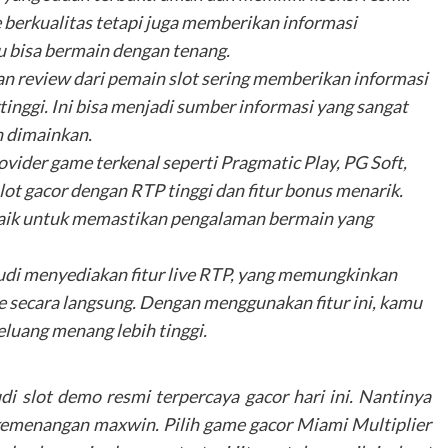
 berkualitas tetapi juga memberikan informasi
u bisa bermain dengan tenang.
n review dari pemain slot sering memberikan informasi
tinggi. Ini bisa menjadi sumber informasi yang sangat
n dimainkan.
vider game terkenal seperti Pragmatic Play, PG Soft,
t gacor dengan RTP tinggi dan fitur bonus menarik.
 baik untuk memastikan pengalaman bermain yang
judi menyediakan fitur live RTP, yang memungkinkan
 secara langsung. Dengan menggunakan fitur ini, kamu
luang menang lebih tinggi.
i slot demo resmi terpercaya gacor hari ini. Nantinya
 kemenangan maxwin. Pilih game gacor Miami Multiplier