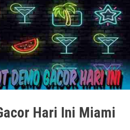
Gacor Hari Ini Miami