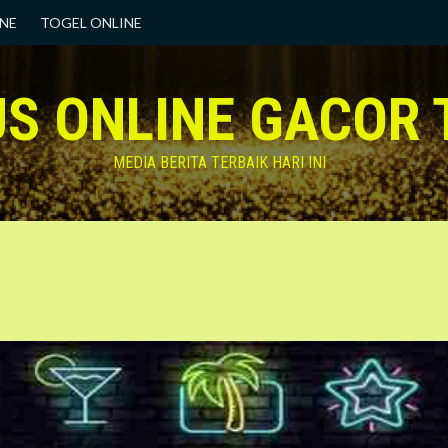
NE
TOGEL ONLINE
US ONLINE GACOR
MEDIA BERITA TERBAIK HARI INI