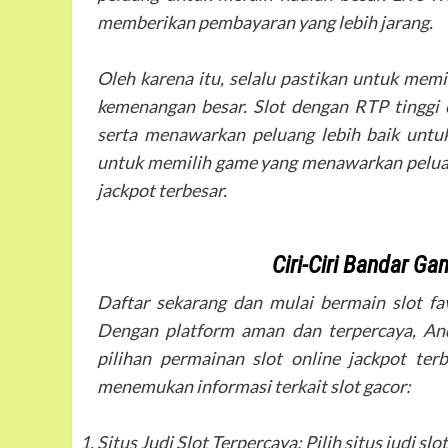
memberikan pembayaran yang lebih jarang.
Oleh karena itu, selalu pastikan untuk memi
kemenangan besar. Slot dengan RTP tinggi
serta menawarkan peluang lebih baik untu
untuk memilih game yang menawarkan peluan
jackpot terbesar.
Ciri-Ciri Bandar G
Daftar sekarang dan mulai bermain slot fa
Dengan platform aman dan terpercaya, An
pilihan permainan slot online jackpot ter
menemukan informasi terkait slot gacor:
Situs Judi Slot Terpercaya: Pilih situs judi sl