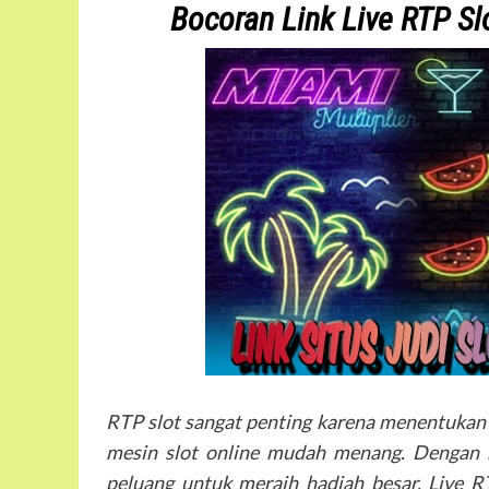
Bocoran Link Live RTP Slo
RTP slot sangat penting karena menentukan
mesin slot online mudah menang. Dengan 
peluang untuk meraih hadiah besar. Live 