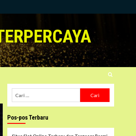
 TERPERCAYA
Cari
untuk:
Pos-pos Terbaru