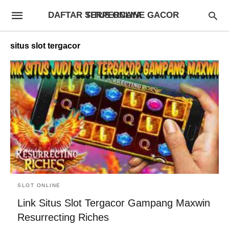
DAFTAR SITUS ONLINE GACOR TERPERCAYA
situs slot tergacor
SLOT ONLINE
Link Situs Slot Tergacor Gampang Maxwin
Resurrecting Riches