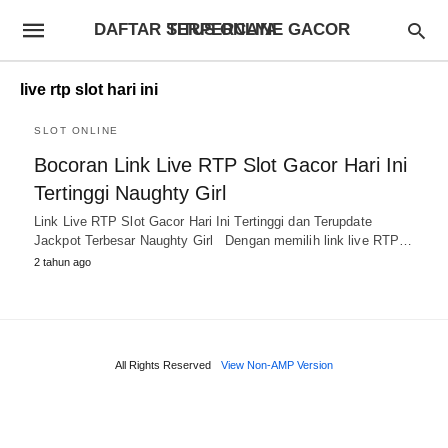
DAFTAR SITUS ONLINE GACOR TERPERCAYA
live rtp slot hari ini
SLOT ONLINE
Bocoran Link Live RTP Slot Gacor Hari Ini
Tertinggi Naughty Girl
Link Live RTP Slot Gacor Hari Ini Tertinggi dan Terupdate
Jackpot Terbesar Naughty Girl Dengan memilih link live RTP…
2 tahun ago
All Rights Reserved
View Non-AMP Version