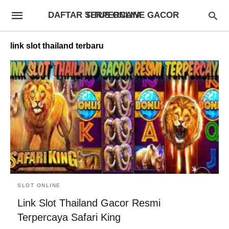
DAFTAR SITUS ONLINE GACOR TERPERCAYA
link slot thailand terbaru
SLOT ONLINE
Link Slot Thailand Gacor Resmi
Terpercaya Safari King