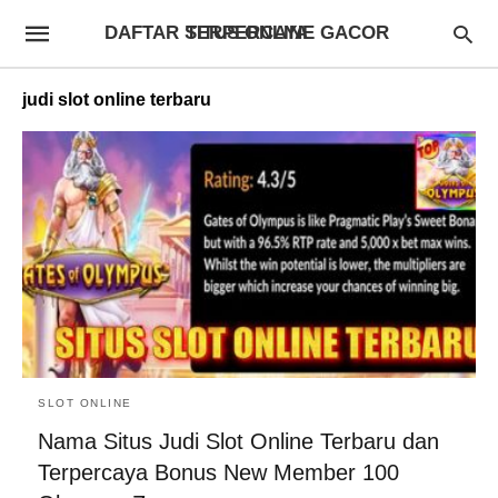
DAFTAR SITUS ONLINE GACOR TERPERCAYA
judi slot online terbaru
SLOT ONLINE
Nama Situs Judi Slot Online Terbaru dan
Terpercaya Bonus New Member 100