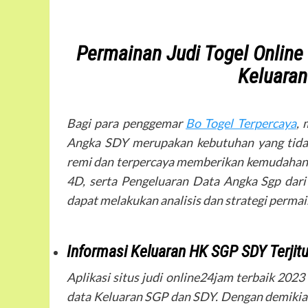
Permainan Judi Togel Online
Keluaran
Bagi para penggemar
Bo Togel Terpercaya
, 
Angka SDY merupakan kebutuhan yang tidak b
remi dan terpercaya memberikan kemudahan 
4D, serta Pengeluaran Data Angka Sgp dari
dapat melakukan analisis dan strategi permai
Informasi Keluaran HK SGP SDY Terjit
Aplikasi situs judi online24jam terbaik 202
data Keluaran SGP dan SDY. Dengan demikia