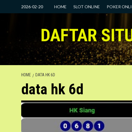
Skip
2026-02-20
HOME
SLOT ONLINE
POKER ONLI
to
content
DAFTAR SIT
HOME
DATA HK 6D
data hk 6d