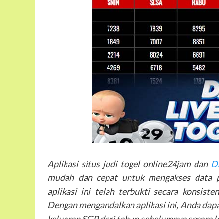
Aplikasi situs judi togel online24jam dan
Da
mudah dan cepat untuk mengakses data p
aplikasi ini telah terbukti secara konsist
Dengan mengandalkan aplikasi ini, Anda dap
keluaran SGP dari tahun sebelumnya secara l