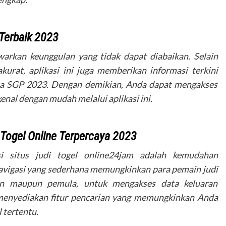
 Terbaik 2023
warkan keunggulan yang tidak dapat diabaikan. Selain
urat, aplikasi ini juga memberikan informasi terkini
ta SGP 2023. Dengan demikian, Anda dapat mengakses
kenal dengan mudah melalui aplikasi ini.
Togel Online Terpercaya 2023
si situs judi togel online24jam adalah kemudahan
navigasi yang sederhana memungkinkan para pemain judi
an maupun pemula, untuk mengakses data keluaran
 menyediakan fitur pencarian yang memungkinkan Anda
 tertentu.