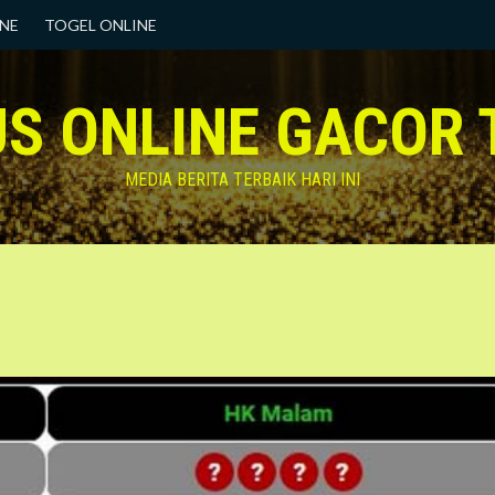
NE
TOGEL ONLINE
US ONLINE GACOR
MEDIA BERITA TERBAIK HARI INI