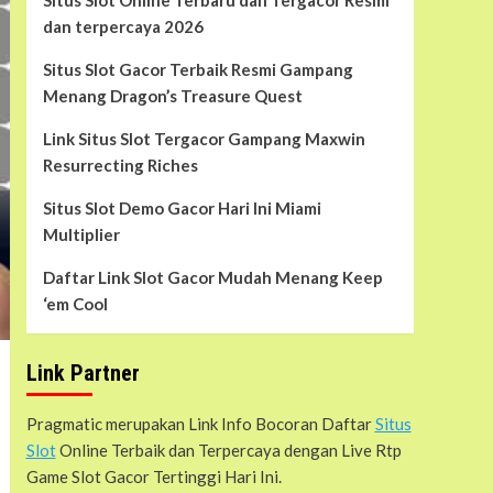
Situs Slot Online Terbaru dan Tergacor Resmi
dan terpercaya 2026
Situs Slot Gacor Terbaik Resmi Gampang
Menang Dragon’s Treasure Quest
Link Situs Slot Tergacor Gampang Maxwin
Resurrecting Riches
Situs Slot Demo Gacor Hari Ini Miami
Multiplier
Daftar Link Slot Gacor Mudah Menang Keep
‘em Cool
Link Partner
Pragmatic merupakan Link Info Bocoran Daftar
Situs
Slot
Online Terbaik dan Terpercaya dengan Live Rtp
Game Slot Gacor Tertinggi Hari Ini.