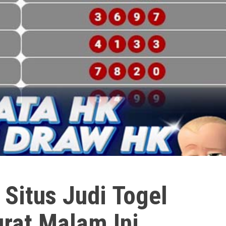
 Situs Judi Togel
urat Malam Ini