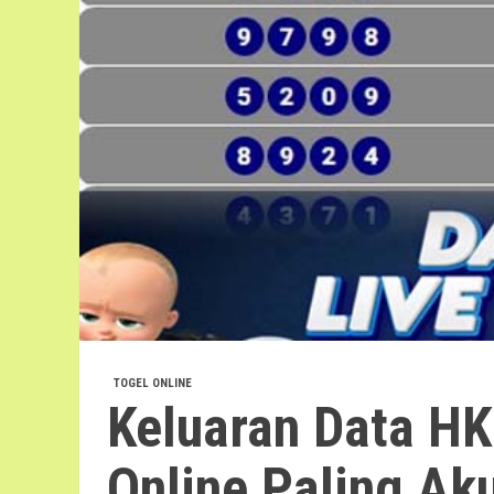
TOGEL ONLINE
Keluaran Data HK
Online Paling Ak