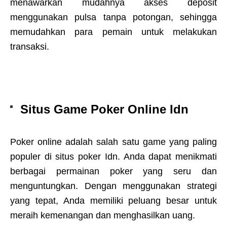
menawarkan mudahnya akses deposit
menggunakan pulsa tanpa potongan, sehingga
memudahkan para pemain untuk melakukan
transaksi.
Situs Game Poker Online Idn
Poker online adalah salah satu game yang paling
populer di situs poker Idn. Anda dapat menikmati
berbagai permainan poker yang seru dan
menguntungkan. Dengan menggunakan strategi
yang tepat, Anda memiliki peluang besar untuk
meraih kemenangan dan menghasilkan uang.