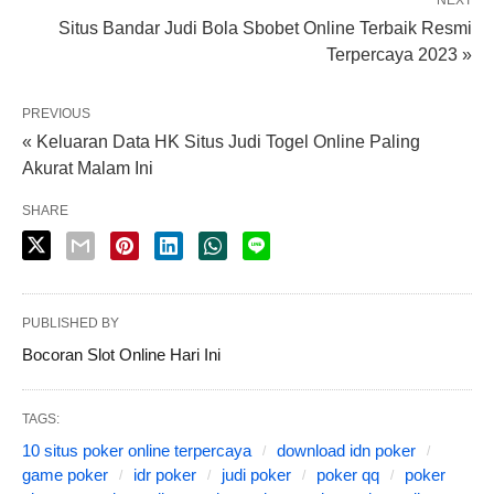
NEXT
Situs Bandar Judi Bola Sbobet Online Terbaik Resmi
Terpercaya 2023 »
PREVIOUS
« Keluaran Data HK Situs Judi Togel Online Paling
Akurat Malam Ini
SHARE
PUBLISHED BY
Bocoran Slot Online Hari Ini
TAGS:
10 situs poker online terpercaya
download idn poker
game poker
idr poker
judi poker
poker qq
poker