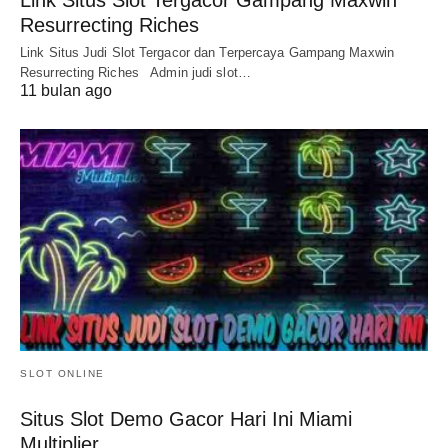
Link Situs Slot Tergacor Gampang Maxwin
Resurrecting Riches
Link Situs Judi Slot Tergacor dan Terpercaya Gampang Maxwin
Resurrecting Riches Admin judi slot…
11 bulan ago
SLOT ONLINE
Situs Slot Demo Gacor Hari Ini Miami
Multiplier