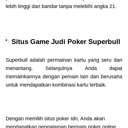
lebih tinggi dari bandar tanpa melebihi angka 21.
Situs Game Judi Poker Superbull
Superbull adalah permainan kartu yang seru dan
menantang. Selanjutnya Anda dapat
memainkannya dengan pemain lain dan berusaha
untuk mendapatkan kombinasi kartu terbaik.
Dengan memilih situs poker Idn, Anda akan
mendapatkan pengalaman bermain poker online