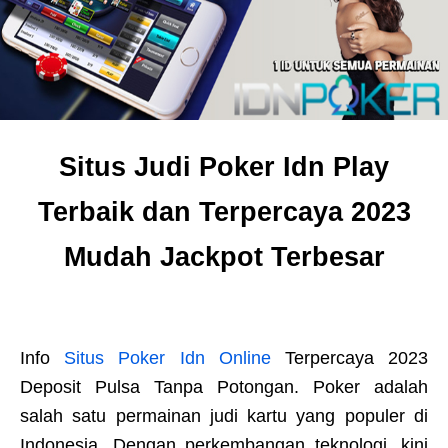
Situs Judi Poker Idn Play
Terbaik dan Terpercaya 2023
Mudah Jackpot Terbesar
Info
Situs Poker Idn Online
Terpercaya 2023
Deposit Pulsa Tanpa Potongan. Poker adalah
salah satu permainan judi kartu yang populer di
Indonesia. Dengan perkembangan teknologi, kini