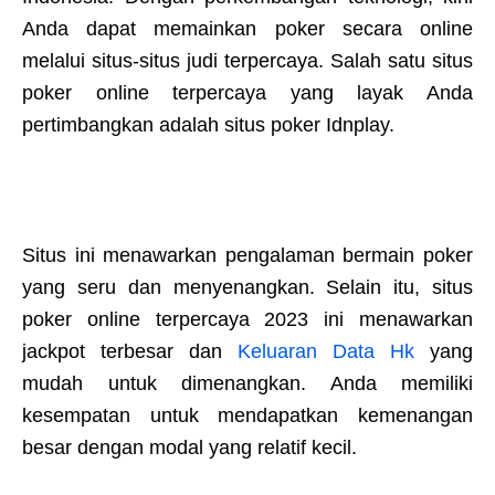
Anda dapat memainkan poker secara online
melalui situs-situs judi terpercaya. Salah satu situs
poker online terpercaya yang layak Anda
pertimbangkan adalah situs poker Idnplay.
Situs ini menawarkan pengalaman bermain poker
yang seru dan menyenangkan. Selain itu, situs
poker online terpercaya 2023 ini menawarkan
jackpot terbesar dan
Keluaran Data Hk
yang
mudah untuk dimenangkan. Anda memiliki
kesempatan untuk mendapatkan kemenangan
besar dengan modal yang relatif kecil.