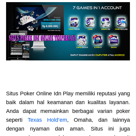
Situs Poker Online Idn Play memiliki reputasi yang
baik dalam hal keamanan dan kualitas layanan.
Anda dapat memainkan berbagai varian poker
seperti
Texas Hold’em
, Omaha, dan lainnya
dengan nyaman dan aman. Situs ini juga