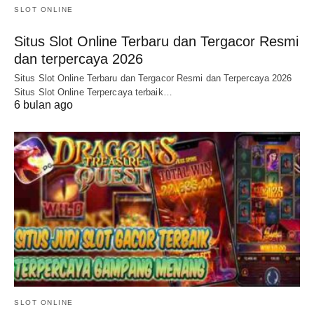
SLOT ONLINE
Situs Slot Online Terbaru dan Tergacor Resmi
dan terpercaya 2026
Situs Slot Online Terbaru dan Tergacor Resmi dan Terpercaya 2026
Situs Slot Online Terpercaya terbaik…
6 bulan ago
SLOT ONLINE