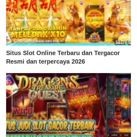
Situs Slot Online Terbaru dan Tergacor
Resmi dan terpercaya 2026