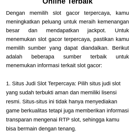
Online Terbaik
Dengan memilih slot gacor terpercaya, kamu
meningkatkan peluang untuk meraih kemenangan
besar dan mendapatkan jackpot. Untuk
menemukan slot gacor terpercaya, pastikan kamu
memilih sumber yang dapat diandalkan. Berikut
adalah beberapa sumber terbaik untuk
menemukan informasi terkait slot gacor:
Situs Judi Slot Terpercaya: Pilih situs judi slot
yang sudah terbukti aman dan memiliki lisensi
resmi. Situs-situs ini tidak hanya menyediakan
game berkualitas tetapi juga memberikan informasi
transparan mengenai RTP slot, sehingga kamu
bisa bermain dengan tenang.