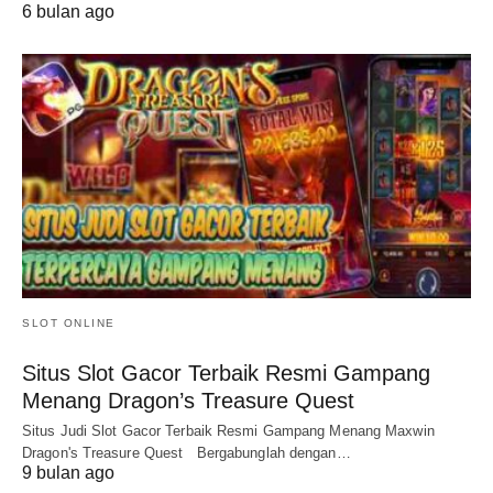
6 bulan ago
SLOT ONLINE
Situs Slot Gacor Terbaik Resmi Gampang
Menang Dragon’s Treasure Quest
Situs Judi Slot Gacor Terbaik Resmi Gampang Menang Maxwin
Dragon's Treasure Quest Bergabunglah dengan…
9 bulan ago