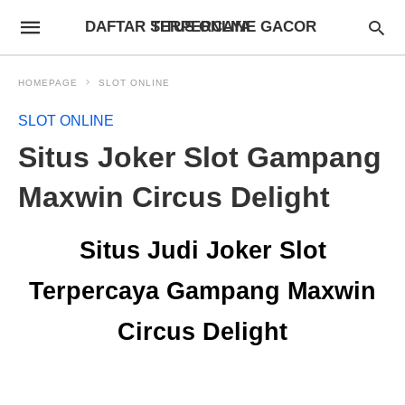
DAFTAR SITUS ONLINE GACOR TERPERCAYA
HOMEPAGE
SLOT ONLINE
SLOT ONLINE
Situs Joker Slot Gampang
Maxwin Circus Delight
Situs Judi Joker Slot
Terpercaya Gampang Maxwin
Circus Delight