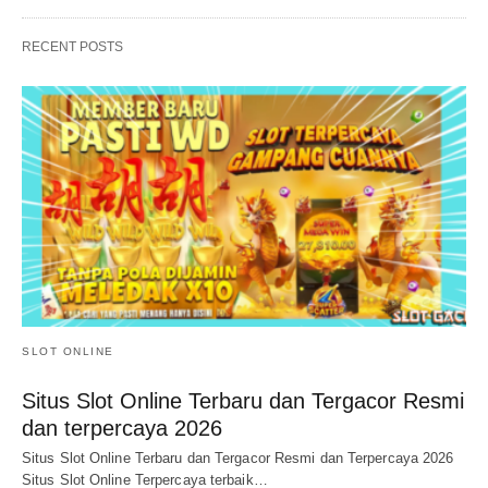
RECENT POSTS
SLOT ONLINE
Situs Slot Online Terbaru dan Tergacor Resmi
dan terpercaya 2026
Situs Slot Online Terbaru dan Tergacor Resmi dan Terpercaya 2026
Situs Slot Online Terpercaya terbaik…